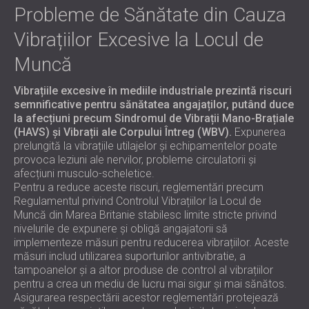
Probleme de Sănătate din Cauza
Vibrațiilor Excesive la Locul de
Muncă
Vibrațiile excesive în mediile industriale prezintă riscuri
semnificative pentru sănătatea angajaților, putând duce
la afecțiuni precum Sindromul de Vibrații Mano-Brațiale
(HAVS) și Vibrații ale Corpului Întreg (WBV).
Expunerea
prelungită la vibrațiile utilajelor și echipamentelor poate
provoca leziuni ale nervilor, probleme circulatorii și
afecțiuni musculo-scheletice.
Pentru a reduce aceste riscuri, reglementări precum
Regulamentul privind Controlul Vibrațiilor la Locul de
Muncă din Marea Britanie stabilesc limite stricte privind
nivelurile de expunere și obligă angajatorii să
implementeze măsuri pentru reducerea vibrațiilor. Aceste
măsuri includ utilizarea suporturilor antivibratie, a
tampoanelor și a altor produse de control al vibrațiilor
pentru a crea un mediu de lucru mai sigur și mai sănătos.
Asigurarea respectării acestor reglementări protejează