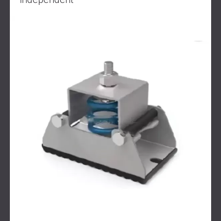
PENTRU HOTELURI
POLAND (PL)
IZOLARE FONICA & PANOURI ACUSTICE
FINLAND (FI)
PENTRU SĂLI ȘI TEATRE
РОССИЯ (RU)
SOLUȚII DE IZOLARE FONICĂ ȘI ACUSTICĂ
USA (US)
SOUTH AFRICA (ZA)
PENTRU SPAȚII COMERCIALE
IZOLARE FONICĂ ȘI ACUSTICĂ PENTRU
UNITĂȚI DE ÎNVĂȚĂMÂNT
IZOLARE FONICA & PANOURI ACUSTICE
PENTRU UNITATILE DE ÎNGRIJIRE
MEDICALĂ
SOLUȚII DE IZOLARE FONICĂ ȘI ACUSTICĂ
PENTRU SECTORUL AUDIOLOGIE
SOLUȚII DE IZOLARE FONICĂ ȘI ACUSTICĂ
PENTRU CENTRE DE DATE