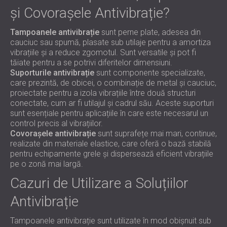
și Covorașele Antivibrație?
Tampoanele antivibrație
sunt perne plate, adesea din
cauciuc sau spumă, plasate sub utilaje pentru a amortiza
vibrațiile și a reduce zgomotul. Sunt versatile și pot fi
tăiate pentru a se potrivi diferitelor dimensiuni.
Suporturile antivibrație
sunt componente specializate,
care prezintă, de obicei, o combinație de metal și cauciuc,
proiectate pentru a izola vibrațiile între două structuri
conectate, cum ar fi utilajul și cadrul său. Aceste suporturi
sunt esențiale pentru aplicațiile în care este necesarul un
control precis al vibrațiilor.
Covorașele antivibrație
sunt suprafețe mai mari, continue,
realizate din materiale elastice, care oferă o bază stabilă
pentru echipamente grele și dispersează eficient vibrațiile
pe o zonă mai largă.
Cazuri de Utilizare a Soluțiilor
Antivibrație
Tampoanele antivibrație sunt utilizate în mod obișnuit sub