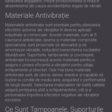
sănătatea angajaților, crește productivitatea și reduce
absenteismul din cauza accidentărilor legate de vibrații.
Materiale Antivibrație
Materialele antivibrație sunt esențiale pentru atenuarea
efectelor adverse ale vibrațiilor în diverse aplicații
industriale și comerciale. Aceste materiale, cum ar fi
cauciucul antivibrație, spuma și materiale compozite
specializate, sunt proiectate să absoarbă și să
amortizeze vibrațiile, reducând transmiterea oscilațiilor
dăunătoare. Suporturile, tampoanele și covorașele
antivibrație încorporează aceste materiale pentru a
asigura o izolare eficientă a vibrațiilor pentru utilaje,
echipamente și structuri. Cele mai bune materiale
antivibrație sunt, de obicei, dense, elastice și capabile să
reziste la condiții de mediu dure, asigurând o performanță
de lungă durată. Selectarea materialelor de înaltă calitate
asigură protejarea atât a echipamentelor, cât și a
personalului împotriva efectelor negative ale vibrațiilor
excesive.
Ce Sunt Tampoanele, Suporturile