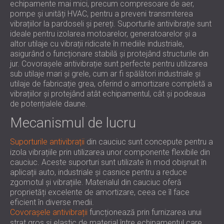
echipamente mai mici, precum compresoare de aer,
pompe și unități HVAC, pentru a preveni transmiterea
vibrațiilor la pardoseli și pereți. Suporturile antivibrație sunt
ideale pentru izolarea motoarelor, generatoarelor și a
altor utilaje cu vibrații ridicate în mediile industriale,
asigurând o funcționare stabilă și protejând structurile din
jur. Covorașele antivibrație sunt perfecte pentru utilizarea
sub utilaje mari și grele, cum ar fi spălători industriale și
utilaje de fabricație grea, oferind o amortizare completă a
vibrațiilor și protejând atât echipamentul, cât și podeaua
de potențialele daune.
Mecanismul de lucru
Suporturile antivibrații
din cauciuc sunt concepute pentru a
izola vibrațiile prin utilizarea unor componente flexibile din
cauciuc. Aceste suporturi sunt utilizate în mod obișnuit în
aplicații auto, industriale și casnice pentru a reduce
zgomotul și vibrațiile. Materialul din cauciuc oferă
proprietăți excelente de amortizare, ceea ce îl face
eficient în diverse medii.
Covorașele antivibrații
funcționează prin furnizarea unui
strat gros și elastic de material între echipamentul care