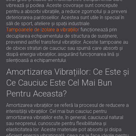
vibrează și podea. Aceste covorașe sunt concepute
pentru a absorbi vibrațiile, a reduce zgomotul și a preveni
deteriorarea pardoselilor. Acestea sunt utile în special în
săli de sport, ateliere și spații industriale.
Tampoanele de izolare a vibrațiilor
funcționează prin
decuplarea echipamentului de structura de susținere,
prevenind astfel transferul vibrațiilor. Aceste tampoane au
de obicei straturi de cauciuc sau spumă care absorb și
disipă energia vibrațiilor, asigurând funcționarea lină și
silențioasă a echipamentului.
Amortizarea Vibrațiilor: Ce Este și
Ce Cauciuc Este Cel Mai Bun
Pentru Aceasta?
Amortizarea vibrațiilor se referă la procesul de reducere a
intensității vibrațiilor. Cel mai bun cauciuc pentru
amortizarea vibrațiilor este, în general, cauciucul natural
sau neoprenul, cunoscute pentru flexibilitatea și
elasticitatea lor. Aceste materiale pot absorbi și disipa
eficient energia vibrațională, ceea ce le face ideale pentru