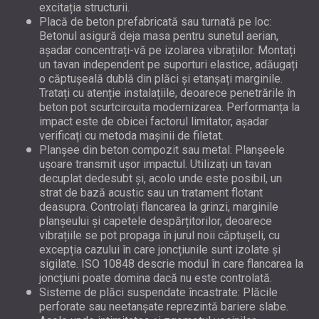
excitația structurii.
Placă de beton prefabricată sau turnată pe loc:
Betonul asigură deja masa pentru sunetul aerian,
așadar concentrați-vă pe izolarea vibrațiilor. Montați
un tavan independent pe suporturi elastice, adăugați
o căptușeală dublă din plăci și etanșați marginile.
Tratați cu atenție instalațiile, deoarece penetrările în
beton pot scurtcircuita modernizarea. Performanța la
impact este de obicei factorul limitator, așadar
verificați cu metoda mașinii de filetat.
Planșee din beton compozit sau metal: Planșeele
ușoare transmit ușor impactul. Utilizați un tavan
decuplat dedesubt și, acolo unde este posibil, un
strat de bază acustic sau un tratament flotant
deasupra. Controlați flancarea la grinzi, marginile
planșeului și capetele despărțitorilor, deoarece
vibrațiile se pot propaga în jurul noii căptușeli, cu
excepția cazului în care joncțiunile sunt izolate și
sigilate. ISO 10848 descrie modul în care flancarea la
joncțiuni poate domina dacă nu este controlată.
Sisteme de plăci suspendate încastrate: Plăcile
perforate sau neetanșate reprezintă bariere slabe.