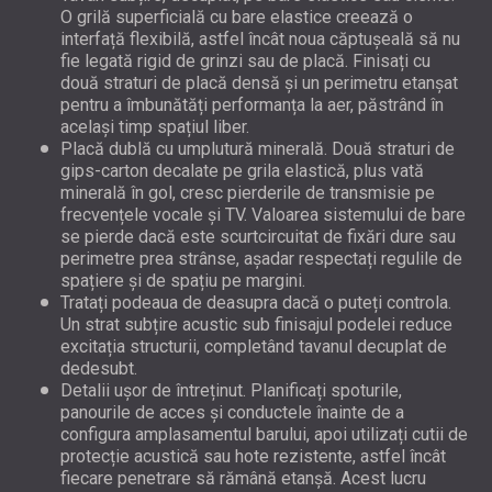
O grilă superficială cu bare elastice creează o
interfață flexibilă, astfel încât noua căptușeală să nu
fie legată rigid de grinzi sau de placă. Finisați cu
două straturi de placă densă și un perimetru etanșat
pentru a îmbunătăți performanța la aer, păstrând în
același timp spațiul liber.
Placă dublă cu umplutură minerală. Două straturi de
gips-carton decalate pe grila elastică, plus vată
minerală în gol, cresc pierderile de transmisie pe
frecvențele vocale și TV. Valoarea sistemului de bare
se pierde dacă este scurtcircuitat de fixări dure sau
perimetre prea strânse, așadar respectați regulile de
spațiere și de spațiu pe margini.
Tratați podeaua de deasupra dacă o puteți controla.
Un strat subțire acustic sub finisajul podelei reduce
excitația structurii, completând tavanul decuplat de
dedesubt.
Detalii ușor de întreținut. Planificați spoturile,
panourile de acces și conductele înainte de a
configura amplasamentul barului, apoi utilizați cutii de
protecție acustică sau hote rezistente, astfel încât
fiecare penetrare să rămână etanșă. Acest lucru