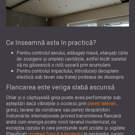
Ce înseamnă asta în practică?
Pentru controlul aerului, adăugați masă, etanșați căile
de scurgere și umpleți cavitățile, astfel încât sunetul
să nu găsească o rută ușoară prin acumulare.
Pentru controlul impactului, introduceți decuplare
elastică sub tavan sau tratați podeaua de deasupra.
Flancarea este veriga slabă ascunsă
Chiar și o căptușeală grea poate avea performanțe sub
așteptări dacă vibrațiile o ocolesc prin
pereți laterali
,
grinzi, tavane de coridoare sau pereți despărțitori.
Îndrumările internaționale privind transmiterea flancană
arată cum energia poate ocoli tavanul modernizat, cu
excepția cazului în care joncțiunile sunt izolate și sigilate.
Planificați
izolarea fonică a tavanului
la perimetre, rupeți