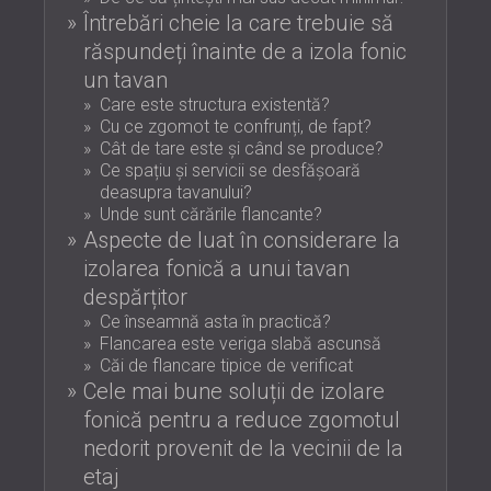
PENTRU HOTELURI
POLAND (PL)
Întrebări cheie la care trebuie să
IZOLARE FONICA & PANOURI ACUSTICE
FINLAND (FI)
răspundeți înainte de a izola fonic
PENTRU SĂLI ȘI TEATRE
РОССИЯ (RU)
un tavan
SOLUȚII DE IZOLARE FONICĂ ȘI ACUSTICĂ
USA (US)
Care este structura existentă?
SOUTH AFRICA (ZA)
Cu ce zgomot te confrunți, de fapt?
PENTRU SPAȚII COMERCIALE
Cât de tare este și când se produce?
IZOLARE FONICĂ ȘI ACUSTICĂ PENTRU
Ce spațiu și servicii se desfășoară
UNITĂȚI DE ÎNVĂȚĂMÂNT
deasupra tavanului?
IZOLARE FONICA & PANOURI ACUSTICE
Unde sunt cărările flancante?
Aspecte de luat în considerare la
PENTRU UNITATILE DE ÎNGRIJIRE
izolarea fonică a unui tavan
MEDICALĂ
despărțitor
SOLUȚII DE IZOLARE FONICĂ ȘI ACUSTICĂ
Ce înseamnă asta în practică?
PENTRU SECTORUL AUDIOLOGIE
Flancarea este veriga slabă ascunsă
SOLUȚII DE IZOLARE FONICĂ ȘI ACUSTICĂ
Căi de flancare tipice de verificat
PENTRU CENTRE DE DATE
Cele mai bune soluții de izolare
fonică pentru a reduce zgomotul
nedorit provenit de la vecinii de la
etaj