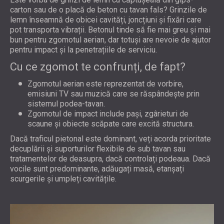
carton sau de o placă de beton cu tavan fals? Grinzile de
lemn înseamnă de obicei cavități, joncțiuni și fixări care
pot transporta vibrații. Betonul tinde să fie mai greu și mai
bun pentru zgomotul aerian, dar totuși are nevoie de ajutor
pentru impact și la penetrațiile de serviciu.
Cu ce zgomot te confrunți, de fapt?
Zgomotul aerian este reprezentat de vorbire,
emisiuni TV sau muzică care se răspândește prin
sistemul podea-tavan.
Zgomotul de impact include pași, zgârieturi de
scaune și obiecte scăpate care excită structura.
Dacă traficul pietonal este dominant, veți acorda prioritate
decuplării și suporturilor flexibile de sub tavan sau
tratamentelor de deasupra, dacă controlați podeaua. Dacă
vocile sunt predominante, adăugați masă, etanșați
scurgerile și umpleți cavitățile.