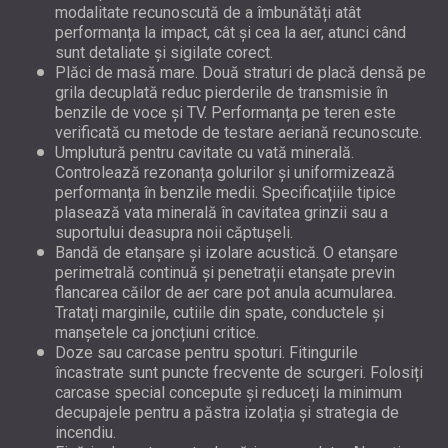
modalitate recunoscută de a îmbunătăți atât
performanța la impact, cât și cea la aer, atunci când
sunt detaliate și sigilate corect.
Plăci de masă mare. Două straturi de placă densă pe
grila decuplată reduc pierderile de transmisie în
benzile de voce și TV. Performanța pe teren este
verificată cu metode de testare aeriană recunoscute.
Umplutură pentru cavitate cu vată minerală.
Controlează rezonanța golurilor și uniformizează
performanța în benzile medii. Specificațiile tipice
plasează vata minerală în cavitatea grinzii sau a
suportului deasupra noii căptușeli.
Bandă de etanșare și izolare acustică. O etanșare
perimetrală continuă și penetrații etanșate previn
flancarea căilor de aer care pot anula acumularea.
Tratați marginile, cutiile din spate, conductele și
manșetele ca joncțiuni critice.
Doze sau carcase pentru spoturi. Fitingurile
încastrate sunt puncte frecvente de scurgeri. Folosiți
carcase special concepute și reduceți la minimum
decupajele pentru a păstra izolația și strategia de
incendiu.