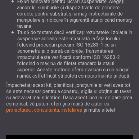
Fixări adecvate pentru lucrări suspendate. Alegeți
ancorele, șuruburile și dispozitivele de prindere
corecte pentru substrat și urmați instrucțiunile de
manipulare și ridicare în siguranță atunci când montați
tavane.
Trusă de testare dacă verificați rezultatele. Izolația în
suspensie aeriană este măsurată la fața locului
folosind proceduri precum ISO 16283-1 cu un
sonometru și o sursă calibrate. Transmiterea
impactului este verificată conform ISO 16283-2
folosind o mașină de filetat standard la etajul
superior. Aceste metode oferă evaluări cu un singur
număr, astfel încât să puteți compara înainte și după.
Împachetați acest kit, planificați joncțiunile și veți avea tot
ce este necesar pentru a construi, sigila și obține un tavan
cu adevărat mai silențios. Dacă acest lucru vi se pare prea
complicat, vă putem oferi și o mână de ajutor cu
proiectarea
, consultanța, instalarea
și multe altele!