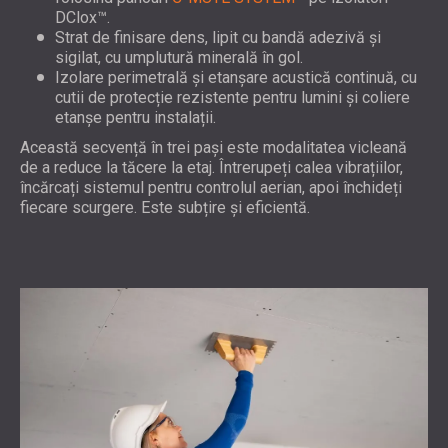
DClox™.
Strat de finisare dens, lipit cu bandă adezivă și
sigilat, cu umplutură minerală în gol.
Izolare perimetrală și etanșare acustică continuă, cu
cutii de protecție rezistente pentru lumini și coliere
etanșe pentru instalații.
Această secvență în trei pași este modalitatea vicleană
de a reduce la tăcere la etaj. Întrerupeți calea vibrațiilor,
încărcați sistemul pentru controlul aerian, apoi închideți
fiecare scurgere. Este subțire și eficientă.