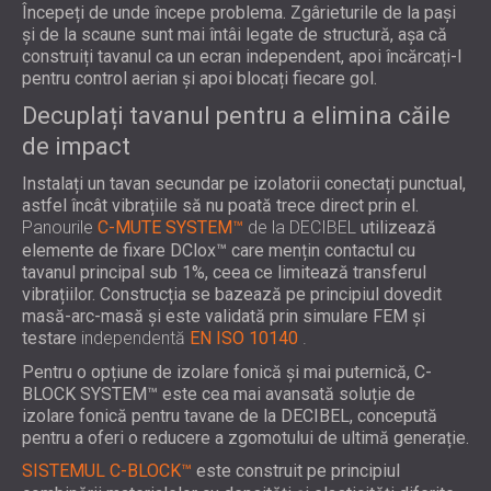
Începeți de unde începe problema. Zgârieturile de la pași
și de la scaune sunt mai întâi legate de structură, așa că
construiți tavanul ca un ecran independent, apoi încărcați-l
pentru control aerian și apoi blocați fiecare gol.
Decuplați tavanul pentru a elimina căile
de impact
Instalați un tavan secundar pe izolatorii conectați punctual,
astfel încât vibrațiile să nu poată trece direct prin el.
Panourile
C-MUTE SYSTEM™
de la DECIBEL
utilizează
elemente de fixare DClox™ care mențin contactul cu
tavanul principal sub 1%, ceea ce limitează transferul
vibrațiilor. Construcția se bazează pe principiul dovedit
masă-arc-masă și este validată prin simulare FEM și
testare
independentă
EN ISO 10140
.
Pentru o opțiune de izolare fonică și mai puternică, C-
BLOCK SYSTEM™ este cea mai avansată soluție de
izolare fonică pentru tavane de la DECIBEL, concepută
pentru a oferi o reducere a zgomotului de ultimă generație.
SISTEMUL C-BLOCK™
este construit pe principiul