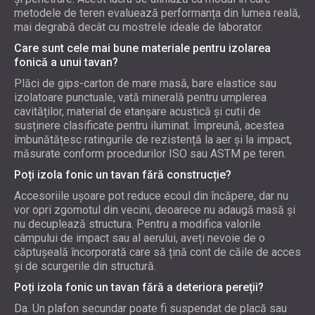
metodele de teren evaluează performanța din lumea reală,
mai degrabă decât cu mostrele ideale de laborator.
Care sunt cele mai bune materiale pentru izolarea
fonică a unui tavan?
Plăci de gips-carton de mare masă, bare elastice sau
izolatoare punctuale, vată minerală pentru umplerea
cavităților, material de etanșare acustică și cutii de
susținere clasificate pentru iluminat. Împreună, acestea
îmbunătățesc ratingurile de rezistență la aer și la impact,
măsurate conform procedurilor ISO sau ASTM pe teren.
Poți izola fonic un tavan fără construcție?
Accesoriile ușoare pot reduce ecoul din încăpere, dar nu
vor opri zgomotul din vecini, deoarece nu adaugă masă și
nu decuplează structura. Pentru a modifica valorile
câmpului de impact sau al aerului, aveți nevoie de o
căptușeală încorporată care să țină cont de căile de acces
și de scurgerile din structură.
Poți izola fonic un tavan fără a deteriora pereții?
Da. Un plafon secundar poate fi suspendat de placă sau