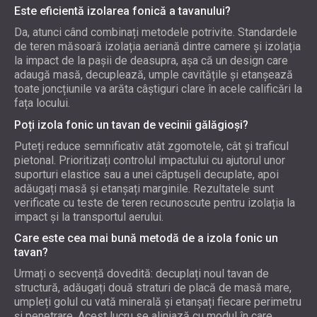
Este eficientă izolarea fonică a tavanului?
Da, atunci când combinați metodele potrivite. Standardele
de teren măsoară izolația aeriană dintre camere și izolația
la impact de la pașii de deasupra, așa că un design care
adaugă masă, decuplează, umple cavitățile și etanșează
toate joncțiunile va arăta câștiguri clare în acele calificări la
fața locului.
Poți izola fonic un tavan de vecinii gălăgioși?
Puteți reduce semnificativ atât zgomotele, cât și traficul
pietonal. Prioritizați controlul impactului cu ajutorul unor
suporturi elastice sau a unei căptușeli decuplate, apoi
adăugați masă și etanșați marginile. Rezultatele sunt
verificate cu teste de teren recunoscute pentru izolația la
impact și la transportul aerului.
Care este cea mai bună metodă de a izola fonic un
tavan?
Urmați o secvență dovedită: decuplați noul tavan de
structură, adăugați două straturi de placă de masă mare,
umpleți golul cu vată minerală și etanșați fiecare perimetru
și penetrare. Acest lucru se aliniază cu modul în care