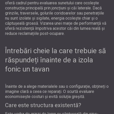
oferă cadrul pentru evaluarea sunetului care ocolește
construcția principală prin joncțiuni și căi laterale. Dacă
grinzile, traversele, golurile coridoarelor sau penetrațiile
nu sunt izolate și sigilate, energia ocolește chiar și o
căptușeală groasă. Vizarea unei marje de performanță vă
oferă rezistență împotriva acestor căi din lumea reală și
reduce reclamațiile post-ocupare.
Întrebări cheie la care trebuie să
răspundeți înainte de a izola
fonic un tavan
Înainte de a alege materialele sau o configurație, obțineți o
imagine clară a ceea ce reparați. O scurtă evaluare
economisește costuri și evită soluția greșită.
Care este structura existentă?
Este vorba de grinzi de lemn cu căptușeală din gips-