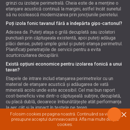
grinzi cu izolație perimetrală. Cheia este de a menține o
etanșare acustică continuă la margini, astfel încât sunetul
să nu ocolească modernizarea prin joncțiunile peretelui.
Poți izola fonic tavanul fără a îndepărta gips-cartonul?
Adesea da. Puteți atașa o grilă decuplată sau izolatori
punctuali prin căptușeala existentă, apoi puteți adăuga
plăci dense, puteți umple golul și puteți etanșa perimetrul.
Planificați penetrațiile de servicii pentru a evita
scurtcircuitarea decuplării.
Există opțiuni economice pentru izolarea fonică a unui
tavan?
Etapele de intrare includ etanșarea perimetrelor cu un
material de etanșare acustică și adăugarea de vată
minerală acolo unde este accesibil. Cel mai bun raport
cost-beneficiu vine dintr-o căptușeală subțire, decuplată,
cu placă dublă, deoarece îmbunătățește atât performanța
la aer, cât și la impact în testele pe teren.
Folosim cookies pe pagina noastră. Continuând sa vizionați
Cum influențează grosimea materialelor pentru tavan
presupune acceptul dumneavoastră.
Afla mai multe despre
izolarea fonică?
cookies.