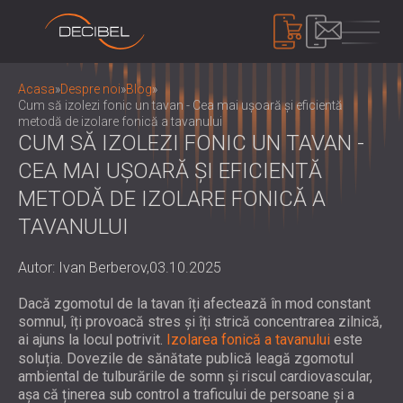
PRODUSE
Acasa
»
Despre noi
»
Blog
»
Cum să izolezi fonic un tavan - Cea mai ușoară și eficientă
metodă de izolare fonică a tavanului
CUM SĂ IZOLEZI FONIC UN TAVAN -
IZOLAREA FONICĂ
CEA MAI UȘOARĂ ȘI EFICIENTĂ
IZOLARE FONICA PENTRU PERETI
METODĂ DE IZOLARE FONICĂ A
IZOLARE FONICA PENTRU PLAFON
PANOURI ACUSTICE
IZOLARE FONICA PENTRU PARDOSELI
TAVANULUI
PANOURI ȘI SEPARATOARE ACUSTICE
USI ACUSTICE
ECOLOGICE
CONTROLUL ZGOMOTULUI
Autor: Ivan Berberov,
03.10.2025
PANOURI ACUSTICE DIN LEMN
INCINTE, CABINE ȘI BARIERE DE IZOLARE
PERFORATE
FONICĂ
Dacă zgomotul de la tavan îți afectează în mod constant
DISPOZITIVE
PANOURI ACUSTICE ȘI DEFLECTOARE DIN
somnul, îți provoacă stres și îți strică concentrarea zilnică,
JALUZELE SI AMORTIZOARE DE ZGOMOT
SONOMETRE
ai ajuns la locul potrivit.
Izolarea fonică a tavanului
este
ȚESĂTURĂ
SUPORTURI, TAMPOANE ȘI SUPORTURI
SISTEM DE MASCARE ACUSTICĂ,
soluția. Dovezile de sănătate publică leagă zgomotul
PANOURI ACUSTICE DIN LEMN CU
ANTI-VIBRAȚII
DOZOMETRE ȘI TRUSE DE SIGURANȚĂ
ambiental de tulburările de somn și riscul cardiovascular,
DESPRE NOI
LAMELE
CABINE DE AUDIOLOGIE
așa că ținerea sub control a traficului de persoane și a
CINE SUNTEM NOI