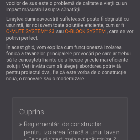
WOOD WOOL PANOURI ACUSTICE
vocilor de sus este o problemă de calitate a vieții cu un
BLOG
SECTOARE DE ACTIVITATE
impact măsurabil asupra sănătății.
ABSORBANTE DE SPUMĂ, BASS TRAP ȘI
R & D
IZOLATIE FONICA SI ACUSTICA PENTRU
DIFUZOARE
Liniștea dumneavoastră sufletească poate fi obținută cu
ȘTIRI
CLADIRI REZIDENTIALE
ușurință, iar noi avem toate soluțiile eficiente, cum ar fi
PANOURI ACUSTICE ȘI PANOURI
SERVICII
VIDEO
C-MUTE SYSTEM™ 23
sau
C-BLOCK SYSTEM
,
care se vor
IZOLARE FONICĂ & SOLUȚII ACUSTICE
FONOABSORBANTE
CONSULTANTA ACUSTICA
potrivi perfect.
REFERINȚE
PENTRU SPAȚII INDUSTRIALE
SIMULARE ACUSTICĂ
PROIECTE
CALITATEA DE MEMBRU
În acest ghid, vom explica cum funcționează izolarea
IZOLARE FONICA & PANOURI ACUSTICE
INGINERIE ACUSTICA
fonică a tavanelor, principalele provocări pe care ar trebui
PENTRU BIROURI
MASURATORI
să le cunoașteți înainte de a începe și cele mai eficiente
CONTACTE
IZOLAREA FONICĂ A MAȘINILOR,
SUPRAVEGHEREA PROIECTELOR
soluții. Veți învăța cum să alegeți abordarea potrivită
pentru proiectul dvs., fie că este vorba de o construcție
ECHIPAMENTELOR, GENERATOARELOR ȘI
EXECUTIA PROIECTULUI
nouă, o renovare sau o modernizare.
DOWNLOAD AREA
UNITĂȚILOR DE RĂCIRE
IZOLARE FONICA & SOLUȚII ACUSTICE
PENTRU STUDIOURI PROFESIONALE
ROMÂNIA (RO)
SOLUȚII ACUSTICE PENTRU UNITĂȚI DE
БЪЛГАРИЯ (BG)
Cuprins
TESTARE ȘI LABORATOARE
GREAT BRITAIN (GB)
CAUTA
IZOLARE FONICA & PANOURI ACUSTICE
DEUTSCHLAND (DE)
Reglementări de construcție
PENTRU RESTAURANTE SI CLUBURI
ÖSTERREICH (AT)
pentru izolarea fonică a unui tavan
IZOLARE FONICA & SOLUȚII ACUSTICE
SRBIJA (RS)
De ce să țintești mai sus decât minimul?