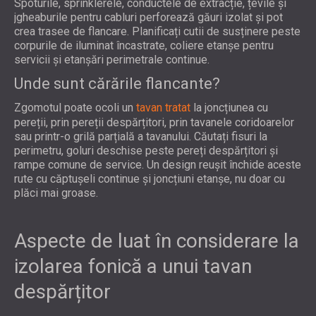
Spoturile, sprinklerele, conductele de extracție, țevile și
jgheaburile pentru cabluri perforează găuri izolat și pot
crea trasee de flancare. Planificați cutii de susținere peste
corpurile de iluminat încastrate, coliere etanșe pentru
servicii și etanșări perimetrale continue.
Unde sunt cărările flancante?
Zgomotul poate ocoli un
tavan tratat
la joncțiunea cu
pereții, prin pereții despărțitori, prin tavanele coridoarelor
sau printr-o grilă parțială a tavanului. Căutați fisuri la
perimetru, goluri deschise peste pereți despărțitori și
rampe comune de service. Un design reușit închide aceste
rute cu căptușeli continue și joncțiuni etanșe, nu doar cu
plăci mai groase.
Aspecte de luat în considerare la
izolarea fonică a unui tavan
despărțitor