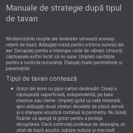
Manuale de strategie după tipul
de tavan
Modernizările reușite ale tavanelor urmează aceeași
rețetă de bază. Adăugați masă pentru a bloca sunetul din
aer. Decuplați pentru a întrerupe căile de vibrații. Umeziți
căptușeala astfel încât să nu sune. Umpleți cavitățile
pentru a controla rezonanța. Etanșați toate perimetrele și
penetrațiile.
Tipul de tavan contează
Grinzi din lemn cu gips-carton dedesubt: Creați o
căptușeală superficială, independentă, pe bare
elastice sau cleme. Umpleți golul cu vată minerală,
apoi adăugați două straturi decalate de placă densă
și o etanșare acustică continuă la perimetru. Nu lăsați
fixările să ajungă la grinzi pentru a proteja
decuplarea. Dacă controlați podeaua de deasupra, un
strat de bază acustic subțire reduce și mai mult