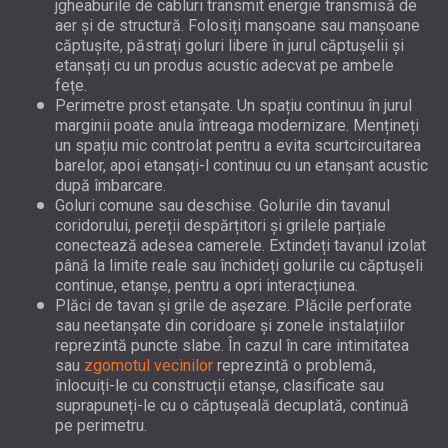
jgheaburile de cabluri transmit energie transmisă de
aer și de structură. Folosiți manșoane sau manșoane
căptușite, păstrați goluri libere în jurul căptușelii și
etanșați cu un produs acustic adecvat pe ambele
fețe.
Perimetre prost etanșate. Un spațiu continuu în jurul
marginii poate anula întreaga modernizare. Mențineți
un spațiu mic controlat pentru a evita scurtcircuitarea
barelor, apoi etanșați-l continuu cu un etanșant acustic
după îmbarcare.
Goluri comune sau deschise. Golurile din tavanul
coridorului, pereții despărțitori și grilele parțiale
conectează adesea camerele. Extindeți tavanul izolat
până la limite reale sau închideți golurile cu căptușeli
continue, etanșe, pentru a opri interacțiunea.
Plăci de tavan și grile de așezare. Plăcile perforate
sau neetanșate din coridoare și zonele instalațiilor
reprezintă puncte slabe. În cazul în care intimitatea
sau
zgomotul vecinilor
reprezintă o problemă,
înlocuiți-le cu construcții etanșe, clasificate sau
suprapuneți-le cu o căptușeală decuplată, continuă
pe perimetru.