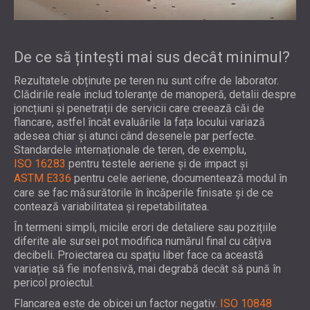
De ce să țintești mai sus decât minimul?
Rezultatele obținute pe teren nu sunt cifre de laborator.
Clădirile reale includ toleranțe de manoperă, detalii despre
joncțiuni și penetrații de servicii care creează căi de
flancare, astfel încât evaluările la fața locului variază
adesea chiar și atunci când desenele par perfecte.
Standardele internaționale de teren, de exemplu,
ISO 16283
pentru testele aeriene și de impact și
ASTM E336
pentru cele aeriene, documentează modul în
care se fac măsurătorile în încăperile finisate și de ce
contează variabilitatea și repetabilitatea.
În termeni simpli, micile erori de detaliere sau pozițiile
diferite ale sursei pot modifica numărul final cu câțiva
decibeli. Proiectarea cu spațiu liber face ca această
variație să fie inofensivă, mai degrabă decât să pună în
pericol proiectul.
Flancarea este de obicei un factor negativ.
ISO 10848