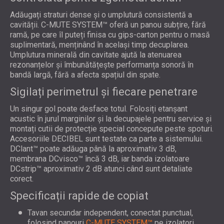
Adăugați straturi dense și o umplutură consistentă a
cavității. C-MUTE SYSTEM™ oferă un panou subțire, fără
ramă, pe care îl puteți finisa cu gips-carton pentru o masă
suplimentară, menținând în același timp decuplarea.
Umplutura minerală din cavitate ajută la atenuarea
rezonanțelor și îmbunătățește performanța sonoră în
bandă largă, fără a afecta spațiul din spate.
Sigilați perimetrul și fiecare penetrare
Un singur gol poate desface totul. Folosiți etanșant
acustic în jurul marginilor și la decupajele pentru service și
montați cutii de protecție special concepute peste spoturi.
Accesoriile DECIBEL sunt testate ca parte a sistemului.
DClant™ poate adăuga până la aproximativ 3 dB,
membrana DCvisco™ încă 3 dB, iar banda izolatoare
DCstrip™ aproximativ 2 dB atunci când sunt detaliate
corect.
Specificații rapide de copiat
Tavan secundar independent, conectat punctual,
folosind
panouri
C-MUTE SYSTEM™
pe izolatori