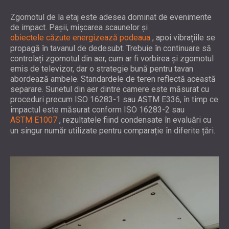
Zgomotul de la etaj este adesea dominat de evenimente
de impact. Pașii, mișcarea scaunelor și
obiectele căzute energizează podeaua
, apoi vibrațiile se
propagă în tavanul de dedesubt. Trebuie în continuare să
controlați zgomotul din aer, cum ar fi vorbirea și zgomotul
emis de televizor, dar o strategie bună pentru tavan
abordează ambele. Standardele de teren reflectă această
separare. Sunetul din aer dintre camere este măsurat cu
proceduri precum ISO 16283-1 sau ASTM E336, în timp ce
impactul este măsurat conform ISO 16283-2 sau
ASTM E1007
, rezultatele fiind condensate în evaluări cu
un singur număr utilizate pentru comparație în diferite țări.