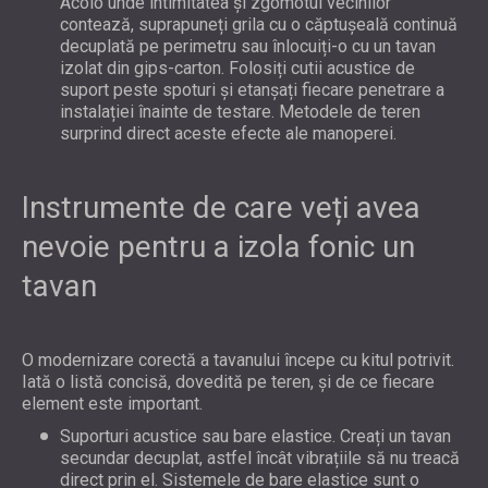
Acolo unde intimitatea și zgomotul vecinilor
contează, suprapuneți grila cu o căptușeală continuă
decuplată pe perimetru sau înlocuiți-o cu un tavan
izolat din gips-carton. Folosiți cutii acustice de
suport peste spoturi și etanșați fiecare penetrare a
instalației înainte de testare. Metodele de teren
surprind direct aceste efecte ale manoperei.
Instrumente de care veți avea
nevoie pentru a izola fonic un
tavan
O modernizare corectă a tavanului începe cu kitul potrivit.
Iată o listă concisă, dovedită pe teren, și de ce fiecare
element este important.
Suporturi acustice sau bare elastice. Creați un tavan
secundar decuplat, astfel încât vibrațiile să nu treacă
direct prin el. Sistemele de bare elastice sunt o