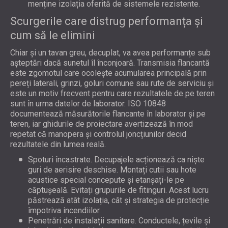
menține izolația oferită de sistemele rezistente.
Scurgerile care distrug performanța și
cum să le elimini
Chiar și un tavan greu, decuplat, va avea performanțe sub
așteptări dacă sunetul îl înconjoară. Transmisia flancantă
este zgomotul care ocolește acumularea principală prin
pereți laterali, grinzi, goluri comune sau rute de serviciu și
este un motiv frecvent pentru care rezultatele de pe teren
sunt în urma datelor de laborator. ISO 10848
documentează măsurătorile flancante în laborator și pe
teren, iar ghidurile de proiectare avertizează în mod
repetat că manopera și controlul joncțiunilor decid
rezultatele din lumea reală.
Spoturi încastrate. Decupajele acționează ca niște
guri de aerisire deschise. Montați cutii sau hote
acustice special concepute și etanșați-le pe
căptușeală. Evitați grupurile de fitinguri. Acest lucru
păstrează atât izolația, cât și strategia de protecție
împotriva incendiilor.
Penetrări de instalații sanitare. Conductele, țevile și