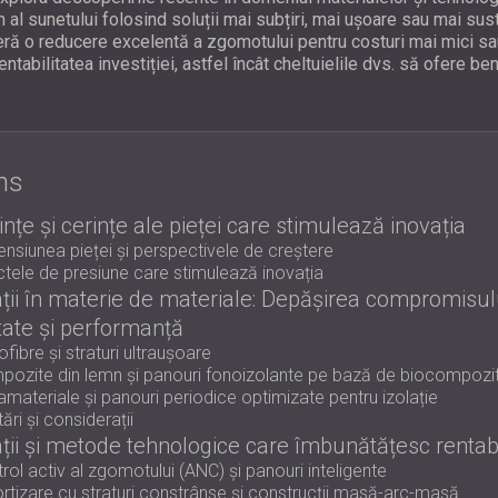
n al sunetului folosind soluții mai subțiri, mai ușoare sau mai sus
feră o reducere excelentă a zgomotului pentru costuri mai mici 
rentabilitatea investiției, astfel încât cheltuielile dvs. să ofere b
ns
nțe și cerințe ale pieței care stimulează inovația
nsiunea pieței și perspectivele de creștere
tele de presiune care stimulează inovația
ții în materie de materiale: Depășirea compromisul
tate și performanță
fibre și straturi ultraușoare
ozite din lemn și panouri fonoizolante pe bază de biocompozi
materiale și panouri periodice optimizate pentru izolație
tări și considerații
ții și metode tehnologice care îmbunătățesc rentabil
rol activ al zgomotului (ANC) și panouri inteligente
tizare cu straturi constrânse și construcții masă-arc-masă