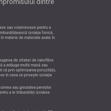
mpromisului dintre
oase sau voluminoase pentru a
îmbunătățească izolația fonică,
 în materie de materiale axate în
ugarea de straturi de nanofibre
fără a adăuga multă masă sau
t că prin optimizarea porozității,
ive în ceea ce privește izolația
osimea sau greutatea pereților.
ntru a le îmbunătăți izolarea