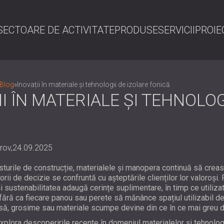
SECTOARE DE ACTIVITATE
PRODUSE
SERVICII
PROIE
C
Blog
»
Inovații în materiale și tehnologii de izolare fonică
I ÎN MATERIALE ȘI TEHNOLOG
rov,
24.09.2025
urile de construcție, materialele și manopera continuă să crească
orii de decizie se confruntă cu așteptările clienților lor valoroși
i sustenabilitatea adaugă cerințe suplimentare, în timp ce utilizat
 fără ca fiecare panou sau perete să mănânce spațiul utilizabil d
, grosime sau materiale scumpe devine din ce în ce mai greu de 
explora descoperirile recente în domeniul materialelor și tehnolog