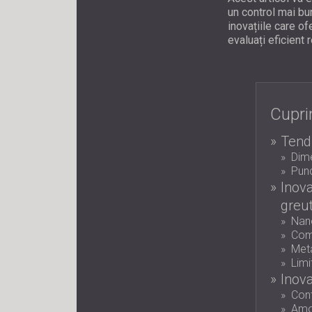
un control mai bu
inovațiile care o
evaluați eficient 
Cupri
Tendi
Dime
Punc
Inova
greu
Nano
Comp
Meta
Limi
Inova
Cont
Amor