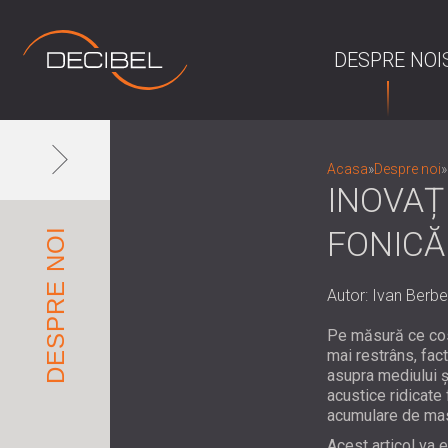
DESPRE NOI
Acasa
»
Despre noi
»
INOVAȚI
FONICĂ
DESPRE NOI
Autor: Ivan Berbe
Pe măsură ce cost
mai restrâns, fact
asupra mediului ș
acustice ridicate
acumulare de masă
Acest articol va 