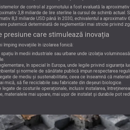
sistemelor de control al zgomotului a fost evaluată la aproximati
oximativ 3,8 miliarde de lire sterline la cursul de schimb actual.
mativ 8,3 miliarde USD până în 2030, echivalentul a aproximativ 6,1
tere puternică determinată de reglementări mai stricte privind z
e presiune care stimulează inovația
 împing inovațiile în izolarea fonică:
e spațiu în medii industriale sau urbane unde izolația voluminoas
le.
glementare, în special în Europa, unde legile privind siguranța lucr
iental și normele de sănătate publică impun respectarea regulilo
egate de mediu și sustenabilitate, ceea ce înseamnă că material
i mică, să fie reciclabile sau fabricate din deșeuri biologice.
 legate de costurile operaționale, inclusiv instalarea, întreținerea
e, materialele mai ușoare, mai ușor de instalat și durabile pot re