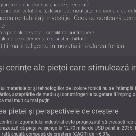
grarea materialelor sustenabile și reciclate
lare computațională, design optimizat și „dimensionare corect
area rentabilității investiției: Ceea ce contează pent
ie
uri pe ciclu de viață: Durabilitate și întreținere
ulente de reglementare și sustenabilitate
tiții mai inteligente în inovația în izolarea fonică
i cerințe ale pieței care stimulează i
iul materialelor și tehnologiilor de izolare fonică nu se întâmplă 
rilor, așteptările de mediu și constrângerile bugetare îi împing pe
că mai mult cu mai puțin.
 pieței și perspectivele de creștere
control al zgomotului industrial este prognozată să crească rap
onizează că piața va ajunge la 12,70 miliarde USD până în 2035, 
o rată anuală compusă de creștere (CAGR) de ~6,3%.