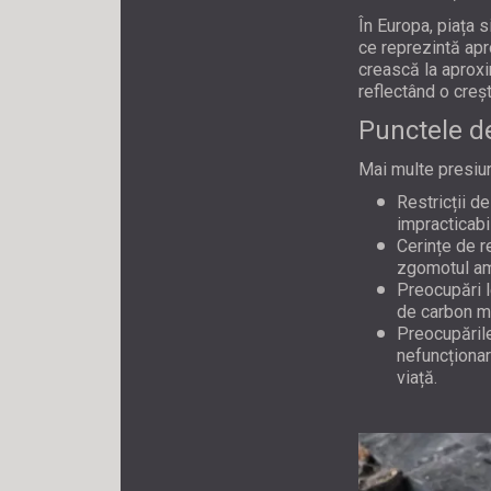
În Europa, piața 
ce reprezintă apr
crească la aproxi
reflectând o creș
Punctele d
Mai multe presiuni
Restricții d
impracticabi
Cerințe de re
zgomotul amb
Preocupări l
de carbon ma
Preocupările
nefuncționar
viață.