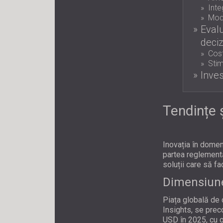
Inte
Mode
Evalu
deciz
Cost
Stim
Inves
Tendințe ș
Inovația în domen
partea reglementă
soluții care să fa
Dimensiunea
Piața globală de 
Insights, se prec
USD în 2025, cu 