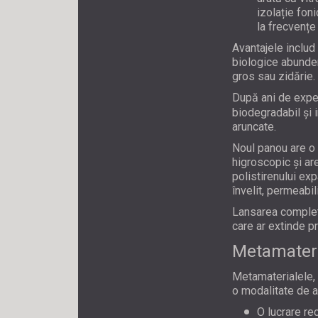
izolație fon
la frecvențe
Avantajele includ
biologice abunden
gros sau zidărie.
După ani de exper
biodegradabil și 
aruncate.
Noul panou are o i
higroscopic și ar
polistirenului ex
învelit, permeabil
Lansarea completă
care ar extinde pr
Metamateria
Metamaterialele, s
o modalitate de a
O lucrare re