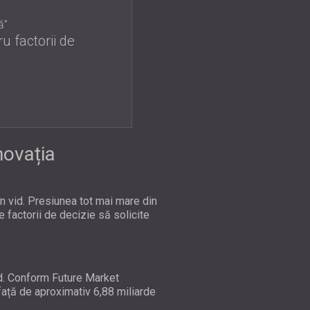
ă”
ru factorii de
novația
în vid. Presiunea tot mai mare din
 factorii de decizie să solicite
id. Conform Future Market
față de aproximativ 6,88 miliarde