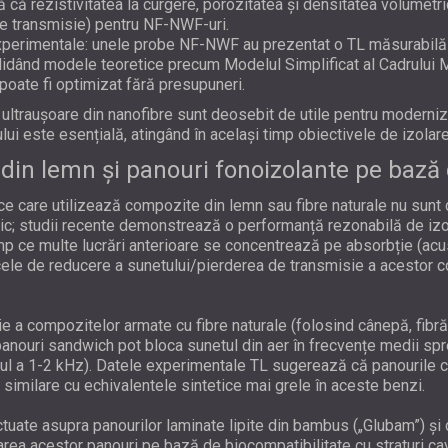
tă că rezistivitatea la curgere, porozitatea și densitatea volumetri
e transmisie) pentru NF-NWF-uri.
xperimentale: unele probe NF-NWF au prezentat o TL măsurabilă î
alidând modele teoretice precum Modelul Simplificat al Cadrulu
poate fi optimizat fără presupuneri.
ultraușoare din nanofibre sunt deosebit de utile pentru moderniz
ui este esențială, atingând în același timp obiectivele de izolare
din lemn și panouri fonoizolante pe bază
ce care utilizează compozite din lemn sau fibre naturale nu sunt
c; studii recente demonstrează o performanță rezonabilă de izol
mp ce multe lucrări anterioare se concentrează pe absorbție (acust
ele de reducere a sunetului/pierderea de transmisie a acestor 
ie a compozitelor armate cu fibre naturale (folosind cânepă, fibră
nouri sandwich pot bloca sunetul din aer în frecvențe medii spre 
urul a 1-2 kHz). Datele experimentale TL sugerează că panourile
similare cu echivalentele sintetice mai grele în aceste benzi.
ctuate asupra panourilor laminate lipite din bambus („Glubam”) ș
rarea acestor panouri pe bază de biocompatibilitate cu straturi c