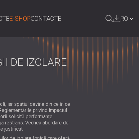
CTE
E-SHOP
CONTACTE
RO
AUTA
БЪЛГАРИЯ | BG
GREAT BRITAIN | GB
II DE IZOLARE
DEUTSCHLAND | DE
ÖSTERREICH | AT
SRBIJA | RS
POLAND | PL
, iar spațiul devine din ce în ce
. Reglementările privind impactul
FINLAND | FI
orii solicită performanțe
eja restrâns. Vechea abordare de
РОССИЯ | RU
justificat.
iilor de izolare fonică care oferă