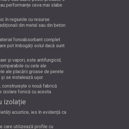
ea au performanțe ceva mai slabe
ic în regiunile cu resurse
adiționali din metal sau din beton
material fonoabsorbant complet
are pot îmbogăți solul dacă sunt
er și vapori, este antifungicid,
 comparabile cu cele ale
ele ale placării groase de perete
 și se instalează ușor.
L construiește o nouă fabrică
e izolare fonică cu acesta.
 izolație
ietăți acustice, ies în evidență ca
e care utilizează profile cu