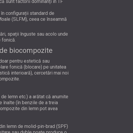
că sunt factorii dominanți în TF
n configurații standard de
i Moale (SLFM), ceea ce înseamnă
ări, spații înguste sau acolo unde
 fonică.
 de biocompozite
 doar pentru estetică sau
are fonică (blocare) pe unitatea
ică interioară), cercetări mai noi
compozite.
 de lemn etc.) a arătat că anumite
înalte (în benzile de a treia
 compozite din lemn pot avea
i din lemn de molid-pin-brad (SPF)
avitare sau duble poate produce o