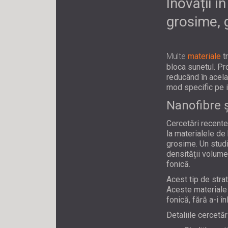
Inovații 
grosime, 
Multe
materiale
t
bloca sunetul. Pr
reducând în acela
mod specific pe iz
Nanofibre ș
Cercetări recente
la materialele de
grosime. Un studi
densității volumet
fonică.
Acest tip de stra
Aceste materiale 
fonică, fără a-i în
Detaliile cercetări