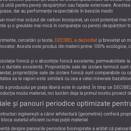
ică utilă pentru pereți despărțitori sau fațade exterioare. Acest
 joase, dar au performanțe respectabile în benzile medii.
 un nivel mai scăzut de carbon încorporat, un cost potențial mai m
te și o greutate mai mică în comparație cu pereții despărțitori tr
imente, cercetări și teste,
DECIBEL a dezvoltat
și brevetat un 
inovator. Acesta este produs din materii prime 100% ecologice, c
zolație fonică și o absorbție fonică excelente, permeabilitate la a
e o duritate excelentă. Proprietățile sale de izolare termică sunt
pandat, proprietățile sale de izolare fonică sunt comparabile cu c
itatea sa la vapori este similară cu cea a vatei minerale bazaltice
 a produsului pe piața liberă este în curând. În timp ce DECIBE
oducția noului material, noi lucrăm deja la primul nostru proiect d
le și panouri periodice optimizate pentru
tructuri inginerești a căror arhitectură (geometrie) conferă propr
 bloca sunetul eficient cu mai puțin material.
centă despre panourile periodice bioinspirate a arătat că panouril