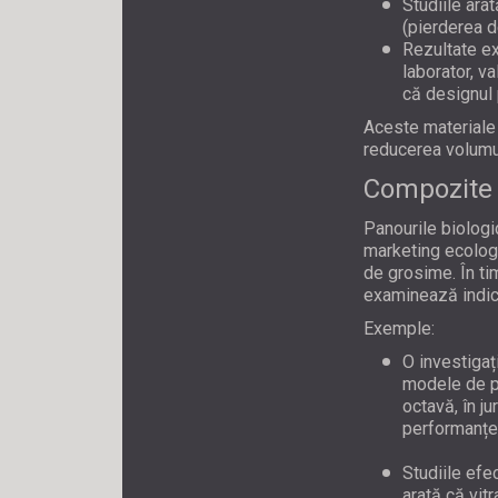
Studiile ara
(pierderea d
Rezultate e
laborator, v
că designul 
Aceste materiale 
reducerea volumul
Compozite 
Panourile biologi
marketing ecologi
de grosime. În ti
examinează indic
Exemple:
O investigaț
modele de pa
octavă, în j
performanțe 
Studiile efe
arată că vit