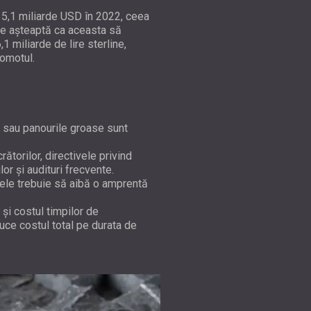
v 5,1 miliarde USD în 2022, ceea
 Se așteaptă ca aceasta să
 miliarde de lire sterline,
gomotul.
ă sau panourile groase sunt
ătorilor, directivele privind
r și audituri frecvente.
ele trebuie să aibă o amprentă
 și costul timpilor de
duce costul total pe durata de