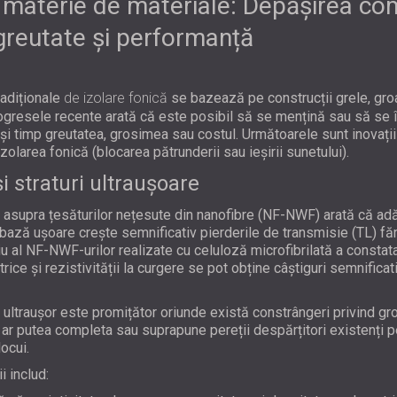
în materie de materiale: Depășirea co
greutate și performanță
radiționale
de izolare fonică
se bazează pe construcții grele, gr
ogresele recente arată că este posibil să se mențină sau să se 
și timp greutatea, grosimea sau costul. Următoarele sunt inovații
olarea fonică (blocarea pătrunderii sau ieșirii sunetului).
i straturi ultraușoare
 asupra țesăturilor nețesute din nanofibre (NF-NWF) arată că adă
 bază ușoare crește semnificativ pierderile de transmisie (TL) 
u al NF-NWF-urilor realizate cu celuloză microfibrilată a constata
rice și rezistivității la curgere se pot obține câștiguri semnificat
t ultraușor este promițător oriunde există constrângeri privind gr
ar putea completa sau suprapune pereții despărțitori existenți pe
locui.
i includ: