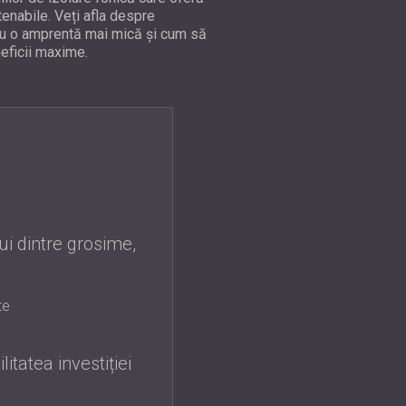
USA | US
tenabile. Veți afla despre
sau o amprentă mai mică și cum să
SOUTH AFRICA | ZA
eneficii maxime.
ui dintre grosime,
te
itatea investiției