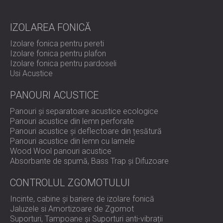
PENTRU HOTELURI
POLAND (PL)
IZOLARE FONICA & PANOURI ACUSTICE
FINLAND (FI)
IZOLAREA FONICĂ
PENTRU SĂLI ȘI TEATRE
РОССИЯ (RU)
Izolare fonica pentru pereti
SOLUȚII DE IZOLARE FONICĂ ȘI ACUSTICĂ
USA (US)
Izolare fonica pentru plafon
SOUTH AFRICA (ZA)
PENTRU SPAȚII COMERCIALE
Izolare fonica pentru pardoseli
IZOLARE FONICĂ ȘI ACUSTICĂ PENTRU
Usi Acustice
UNITĂȚI DE ÎNVĂȚĂMÂNT
PANOURI ACUSTICE
IZOLARE FONICA & PANOURI ACUSTICE
PENTRU UNITATILE DE ÎNGRIJIRE
Panouri și separatoare acustice ecologice
Panouri acustice din lemn perforate
MEDICALĂ
Panouri acustice și deflectoare din țesătură
SOLUȚII DE IZOLARE FONICĂ ȘI ACUSTICĂ
Panouri acustice din lemn cu lamele
PENTRU SECTORUL AUDIOLOGIE
Wood Wool panouri acustice
SOLUȚII DE IZOLARE FONICĂ ȘI ACUSTICĂ
Absorbante de spumă, Bass Trap și Difuzoare
PENTRU CENTRE DE DATE
CONTROLUL ZGOMOTULUI
Incinte, cabine și bariere de izolare fonică
Jaluzele si Amortizoare de Zgomot
Suporturi, Tampoane și Suporturi anti-vibrații