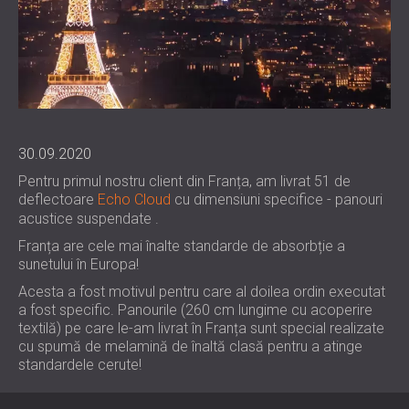
WOOD WOOL PANOURI ACUSTICE
BLOG
SECTOARE DE ACTIVITATE
ABSORBANTE DE SPUMĂ, BASS TRAP ȘI
R & D
IZOLATIE FONICA SI ACUSTICA PENTRU
DIFUZOARE
ȘTIRI
CLADIRI REZIDENTIALE
PANOURI ACUSTICE ȘI PANOURI
SERVICII
VIDEO
IZOLARE FONICĂ & SOLUȚII ACUSTICE
FONOABSORBANTE
CONSULTANTA ACUSTICA
REFERINȚE
PENTRU SPAȚII INDUSTRIALE
SIMULARE ACUSTICĂ
PROIECTE
CALITATEA DE MEMBRU
IZOLARE FONICA & PANOURI ACUSTICE
INGINERIE ACUSTICA
30.09.2020
PENTRU BIROURI
MASURATORI
Pentru primul nostru client din Franța, am livrat 51 de
CONTACTE
IZOLAREA FONICĂ A MAȘINILOR,
SUPRAVEGHEREA PROIECTELOR
deflectoare
Echo Cloud
cu dimensiuni specifice - panouri
ECHIPAMENTELOR, GENERATOARELOR ȘI
EXECUTIA PROIECTULUI
acustice suspendate .
DOWNLOAD AREA
UNITĂȚILOR DE RĂCIRE
Franța are cele mai înalte standarde de absorbție a
IZOLARE FONICA & SOLUȚII ACUSTICE
sunetului în Europa!
PENTRU STUDIOURI PROFESIONALE
ROMÂNIA (RO)
Acesta a fost motivul pentru care al doilea ordin executat
SOLUȚII ACUSTICE PENTRU UNITĂȚI DE
БЪЛГАРИЯ (BG)
a fost specific. Panourile (260 cm lungime cu acoperire
textilă) pe care le-am livrat în Franța sunt special realizate
TESTARE ȘI LABORATOARE
GREAT BRITAIN (GB)
cu spumă de melamină de înaltă clasă pentru a atinge
CAUTA
IZOLARE FONICA & PANOURI ACUSTICE
DEUTSCHLAND (DE)
standardele cerute!
PENTRU RESTAURANTE SI CLUBURI
ÖSTERREICH (AT)
IZOLARE FONICA & SOLUȚII ACUSTICE
SRBIJA (RS)