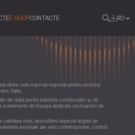
CTE
E-SHOP
CONTACTE
RO
AUTA
БЪЛГАРИЯ | BG
GREAT BRITAIN | GB
DEUTSCHLAND | DE
ÖSTERREICH | AT
ia dintre cele mai mari expoziții pentru sectorul
SRBIJA | RS
no, Italia.
in Italia pentru industria construcțiilor și, de
POLAND | PL
ve evenimente din Europa dedicate sectoarelor de
FINLAND | FI
e calitatea vieții, dezvoltând aspecte legate de
РОССИЯ | RU
redientele esențiale ale vieții contemporane: confort,