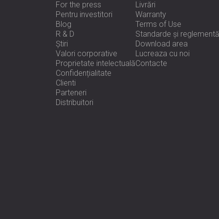
For the press
Livrări
Pentru investitori
Warranty
Blog
Terms of Use
R & D
Standarde și reglementă
Știri
Download area
Valori corporative
Lucreaza cu noi
Proprietate intelectuală
Contacte
Confidențialitate
Clienti
Parteneri
Distribuitori
e