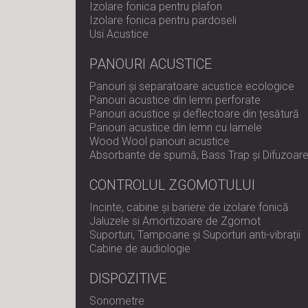
Izolare fonica pentru plafon
Izolare fonica pentru pardoseli
Usi Acustice
PANOURI ACUSTICE
Panouri și separatoare acustice ecologice
Panouri acustice din lemn perforate
Panouri acustice și deflectoare din țesătură
Panouri acustice din lemn cu lamele
Wood Wool panouri acustice
Absorbante de spumă, Bass Trap și Difuzoar
CONTROLUL ZGOMOTULUI
Incinte, cabine și bariere de izolare fonică
Jaluzele si Amortizoare de Zgomot
Suporturi, Tampoane și Suporturi anti-vibrații
Cabine de audiologie
DISPOZITIVE
Sonometre