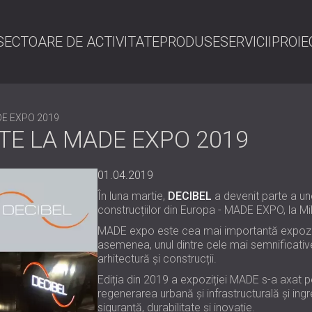
SECTOARE DE ACTIVITATE
PRODUSE
SERVICII
PROIE
C
ADE EXPO 2019
RTE LA MADE EXPO 2019
01.04.2019
În luna martie,
DECIBEL
a devenit parte a une
construcțiilor din Europa - MADE EXPO, la Mila
MADE expo este cea mai importantă expoziție d
asemenea, unul dintre cele mai semnificati
arhitectură și construcții.
Ediția din 2019 a expoziției MADE s-a axat p
regenerarea urbană și infrastructurală și ing
siguranță, durabilitate și inovație.