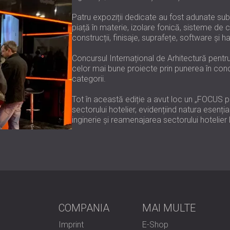
Patru expoziții dedicate au fost adunate sub
piață în materie, izolare fonică, sisteme de co
construcții, finisaje, suprafețe, software și 
Concursul Internațional de Arhitectură pentru 
celor mai bune proiecte prin punerea în concu
categorii.
Tot în această ediție a avut loc un „FOCUS pe 
sectorului hotelier, evidențiind natura esenția
inginerie și reamenajarea sectorului hotelier l
COMPANIA
MAI MULTE
Imprint
E-Shop