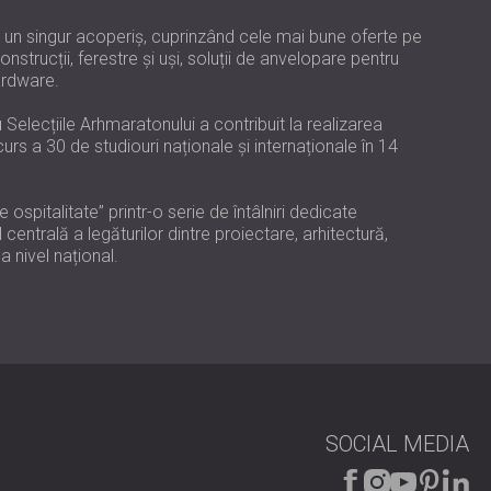
USA | US
 un singur acoperiș, cuprinzând cele mai bune oferte pe
SOUTH AFRICA | ZA
nstrucții, ferestre și uși, soluții de anvelopare pentru
hardware.
Selecțiile Arhmaratonului a contribuit la realizarea
rs a 30 de studiouri naționale și internaționale în 14
ospitalitate” printr-o serie de întâlniri dedicate
l centrală a legăturilor dintre proiectare, arhitectură,
a nivel național.
SOCIAL MEDIA