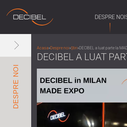
DESPRE NOI
Acasa
»
Despre noi
»
Știri
»
DECIBEL a luat parte la M
DECIBEL A LUAT PA
DESPRE NOI