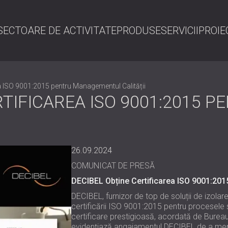
SECTOARE DE ACTIVITATE
PRODUSE
SERVICII
PROIE
C
a ISO 9001:2015 pentru Managementul Calității
RTIFICAREA ISO 9001:2015
26.09.2024
COMUNICAT DE PRESĂ
DECIBEL Obține Certificarea ISO 9001:201
DECIBEL, furnizor de top de soluții de izola
certificării ISO 9001:2015 pentru procesele 
certificare prestigioasă, acordată de Bureau 
evidențiază angajamentul DECIBEL de a men