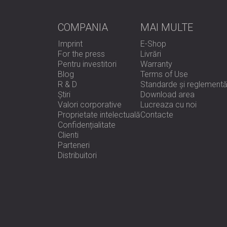
COMPANIA
MAI MULTE
Imprint
E-Shop
For the press
Livrări
Pentru investitori
Warranty
Blog
Terms of Use
R & D
Standarde și reglementă
Știri
Download area
Valori corporative
Lucreaza cu noi
Proprietate intelectuală
Contacte
Confidențialitate
Clienti
Parteneri
Distribuitori
e