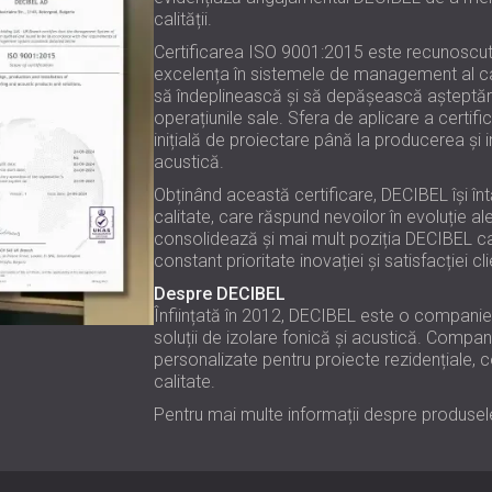
calității.
Certificarea ISO 9001:2015 este recunoscută 
excelența în sistemele de management al cal
să îndeplinească și să depășească așteptările
operațiunile sale. Sfera de aplicare a certifi
inițială de proiectare până la producerea și i
acustică.
Obținând această certificare, DECIBEL își înt
calitate, care răspund nevoilor în evoluție al
consolidează și mai mult poziția DECIBEL ca l
constant prioritate inovației și satisfacției clie
Despre DECIBEL
Înființată în 2012, DECIBEL este o companie 
soluții de izolare fonică și acustică. Compani
personalizate pentru proiecte rezidențiale, c
calitate.
Pentru mai multe informații despre produsele