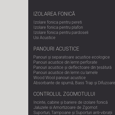
IZOLAREA FONICĂ
Izolare fonica pentru pereti
Izolare fonica pentru plafon
Izolare fonica pentru pardoseli
Usi Acustice
PANOURI ACUSTICE
Panouri și separatoare acustice ecologice
Panouri acustice din lemn perforate
Panouri acustice și deflectoare din țesătură
Panouri acustice din lemn cu lamele
Wood Wool panouri acustice
Absorbante de spumă, Bass Trap și Difuzoar
CONTROLUL ZGOMOTULUI
Incinte, cabine și bariere de izolare fonică
Jaluzele si Amortizoare de Zgomot
Suporturi, Tampoane și Suporturi anti-vibrații