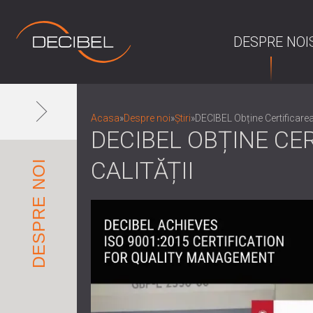
DESPRE NOI
Acasa
»
Despre noi
»
Știri
»
DECIBEL Obține Certificare
DECIBEL OBȚINE CE
CALITĂȚII
DESPRE NOI