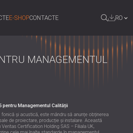
CTE
E-SHOP
CONTACTE
RO
AUTA
БЪЛГАРИЯ | BG
GREAT BRITAIN | GB
 PENTRU MANAGEMENTUL
DEUTSCHLAND | DE
ÖSTERREICH | AT
SRBIJA | RS
POLAND | PL
5 pentru Managementul Calității
FINLAND | FI
re fonică și acustică, este mândru să anunțe obținerea
sale de proiectare, producție și instalare. Această
РОССИЯ | RU
Veritas Certification Holding SAS – Filiala UK,
ține cele mai înalte standarde în managementul