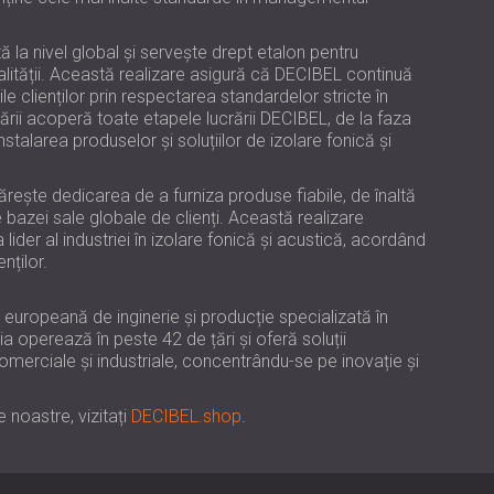
USA | US
SOUTH AFRICA | ZA
la nivel global și servește drept etalon pentru
ității. Această realizare asigură că DECIBEL continuă
 clienților prin respectarea standardelor stricte în
cării acoperă toate etapele lucrării DECIBEL, de la faza
nstalarea produselor și soluțiilor de izolare fonică și
ărește dedicarea de a furniza produse fiabile, de înaltă
e bazei sale globale de clienți. Această realizare
ider al industriei în izolare fonică și acustică, acordând
nților.
europeană de inginerie și producție specializată în
a operează în peste 42 de țări și oferă soluții
omerciale și industriale, concentrându-se pe inovație și
 noastre, vizitați
DECIBEL.shop
.