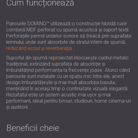
Cum funcționează
Panourile DOMINO™ utilizează o construcție hibridă care
combină MDF perforat cu spumă acustică și suport textil.
Perforațiile permit undelor sonore să treacă prin suprafața
lemnului, unde sunt absorbite de stratul intern de spumă,
reducând ecoul și reverberația
.
Suportul din spumă reproiectat înlocuiește cadrul metalic
tradițional, extinzând suprafața de absorbție și
îmbunătățind performanța la frecvențe joase. Atunci când
panourile sunt instalate cu un spațiu mic între ele, acest
design îmbunătățește și mai mult absorbția basului,
menținând în același timp o continuitate vizuală elegantă.
Rezultatul este un sistem acustic mai ușor și mai
performant, ideal pentru birouri, studiouri, home cinema-uri
și auditorii.
Beneficii cheie