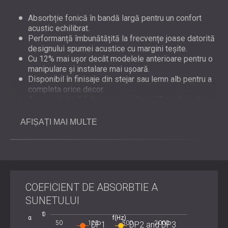
Absorbție fonică în bandă largă pentru un confort
acustic echilibrat.
Performanță îmbunătățită la frecvențe joase datorită
designului spumei acustice cu margini teșite.
Cu 12% mai ușor decât modelele anterioare pentru o
manipulare și instalare mai ușoară.
Disponibil în finisaje din stejar sau lemn alb pentru a
completa orice decor.
Alegeți dintre 22 de culori textile și 10 modele de
perforații pentru personalizare completă.
Mai multe perforații oferă o eficiență mai mare de
AFIȘAȚI MAI MULTE
absorbție a sunetului.
Designul elegant se integrează fără efort în pereți și
tavane.
Materialele durabile asigură o performanță constantă
în timp.
COEFICIENT DE ABSORBTIE A
SUNETULUI
Prezentare generală a instalării
-2
2
0.5
-0.5
-1
0
1
α
f(Hz)
50
125
L
500
2000
DP1
DP2 and DP3