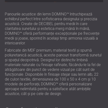
Panourile acustice din lemn DOMINO™ întruchipează
echilibrul perfect între sofisticarea designului și precizia
acustică. Create de DECIBEL pentru medii în care
claritatea sunetului și estetica merg mână în mână,
DOMINO™ oferă performanțe excepționale pe frecvențe
medii și joase, sporind în același timp armonia vizuală a
interioarelor.
Fabricate din MDF premium, material textil și spumă
poliuretanică acustică, aceste panouri transformă sunetul
și spațiul deopotrivă. Designul lor distinctiv îmbină
materiale naturale cu finisaje rafinate, făcându-le la fel de
atrăgătoare din punct de vedere vizual pe cât sunt de
funcționale. Disponibile în finisaje stejar sau lemn alb, 22
de culori textile, dimensiunea de 100 x 50 x 4 cm și 10
modele de perforații, DOMINO™ oferă personalizare
aproape nelimitată pentru a satisface atât ambițiile
acustice, cât și pe cele de design.