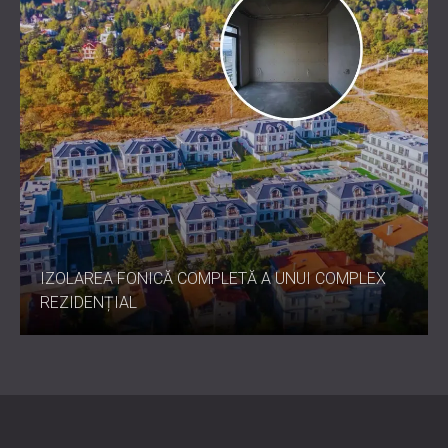
F-MUTE SYSTEM™ 23 oferă o reducere a zgomotului de
nivel profesional într-un format subțire și practic.
Contactați DECIBEL astăzi
pentru a integra F-MUTE
SYSTEM™ în proiectul dumneavoastră de pardoseală și
pentru a vă bucura de un confort fonoabsorbant de lungă
durată.
IZOLAREA FONICĂ COMPLETĂ A UNUI COMPLEX
REZIDENȚIAL