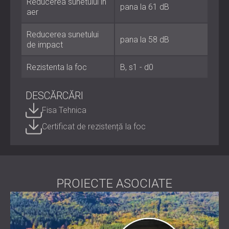
Reducerea sunetului în
pana la 61 dB
aer
Compoziția panoului: placă fibrolemnoasă densă cu
suport din spumă acustică
Reducerea sunetului
pana la 58 dB
Clasificare la foc: B, s1-d0 (EN ISO 13501-1:2018)
de impact
Performanță: izolație fonică aeriană (Rw 31 dB)
Rezistenta la foc
B, s1 - d0
Cel mai potrivit pentru
DESCĂRCĂRI
Fisa Tehnica
Apartamente, apartamente și transformări
Certificat de rezistență la foc
rezidențiale
Birouri, săli de ședințe și spații de ospitalitate
Studiouri de înregistrări și home cinema-uri
Clădiri publice și industriale cu cerințe acustice
stricte
PROIECTE ASOCIATE
Podele silențioase pentru orice
mediu