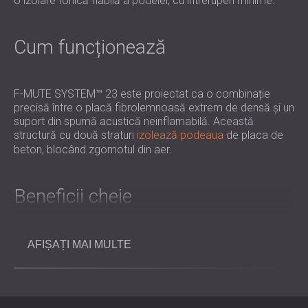
o izolare fonică fiabilă a podelei, cu întreruperi minime.
Cum funcționează
F-MUTE SYSTEM™ 23 este proiectat ca o combinație
precisă între o placă fibrolemnoasă extrem de densă și un
suport din spumă acustică neinflamabilă. Această
structură cu două straturi
izolează podeaua
de placa de
beton, blocând zgomotul din aer.
Beneficii cheie
Izolație fonică aeriană ridicată.
AFIȘAȚI MAI MULTE
Panou ultra-subțire de 23 mm, ideal acolo unde
înălțimea podelei este limitată.
Ușor de instalat pe o gamă largă de structuri de
pardoseală.