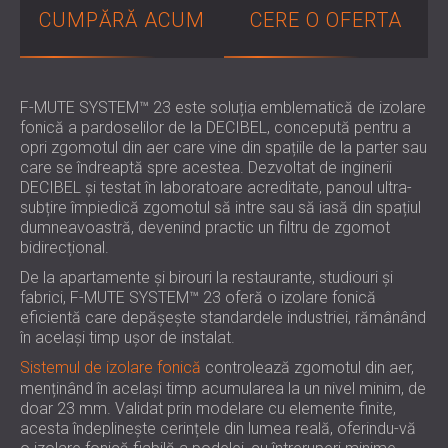
PENTRU HOTELURI
POLAND (PL)
CUMPĂRĂ ACUM
CERE O OFERTA
IZOLARE FONICA & PANOURI ACUSTICE
FINLAND (FI)
PENTRU SĂLI ȘI TEATRE
РОССИЯ (RU)
SOLUȚII DE IZOLARE FONICĂ ȘI ACUSTICĂ
USA (US)
F-MUTE SYSTEM™ 23 este soluția emblematică de izolare
SOUTH AFRICA (ZA)
PENTRU SPAȚII COMERCIALE
fonică a pardoselilor de la DECIBEL, concepută pentru a
IZOLARE FONICĂ ȘI ACUSTICĂ PENTRU
opri zgomotul din aer care vine din spațiile de la parter sau
care se îndreaptă spre acestea. Dezvoltat de inginerii
UNITĂȚI DE ÎNVĂȚĂMÂNT
DECIBEL și testat în laboratoare acreditate, panoul ultra-
IZOLARE FONICA & PANOURI ACUSTICE
subțire împiedică zgomotul să intre sau să iasă din spațiul
PENTRU UNITATILE DE ÎNGRIJIRE
dumneavoastră, devenind practic un filtru de zgomot
MEDICALĂ
bidirecțional.
SOLUȚII DE IZOLARE FONICĂ ȘI ACUSTICĂ
De la apartamente și birouri la restaurante, studiouri și
PENTRU SECTORUL AUDIOLOGIE
fabrici, F-MUTE SYSTEM™ 23 oferă o izolare fonică
eficientă care depășește standardele industriei, rămânând
SOLUȚII DE IZOLARE FONICĂ ȘI ACUSTICĂ
în același timp ușor de instalat.
PENTRU CENTRE DE DATE
Sistemul de izolare fonică
controlează zgomotul din aer,
menținând în același timp acumularea la un nivel minim, de
doar 23 mm. Validat prin modelare cu elemente finite,
acesta îndeplinește cerințele din lumea reală, oferindu-vă