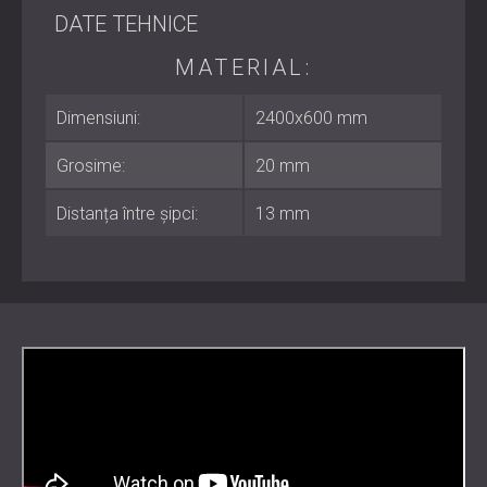
DATE TEHNICE
Material: Lamele de placaj ignifug cu suport din fetru
PET
Compoziție fetru: Poliester reciclat
MATERIAL:
Dimensiuni panou: 2400 × 600 mm
Grosime: 20 mm
Dimensiuni:
2400x600 mm
Clasificare la foc: EN 13823 / Clasa B, s1-d0
Instalare: Adeziv, șuruburi sau montare pe șipci
Grosime:
20 mm
Întreținere: Curățați cu o cârpă umedă
Distanța între șipci:
13 mm
Cel mai potrivit pentru
Hoteluri și spații de ospitalitate
Instituții educaționale și școli
Teatre, cinematografe și locații culturale
Birouri, săli de ședințe și zone de recepție
Restaurante, zone comerciale și clădiri publice
Siguranță, stil și performanță acustică
într-un singur panou