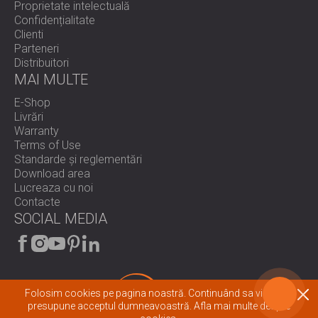
Proprietate intelectuală
Confidențialitate
Clienti
Parteneri
Distribuitori
MAI MULTE
E-Shop
Livrări
Warranty
Terms of Use
Standarde și reglementări
Download area
Lucreaza cu noi
Contacte
SOCIAL MEDIA
Folosim cookies pe pagina noastră. Continuând sa vizionați
presupune acceptul dumneavoastră.
Afla mai multe despre