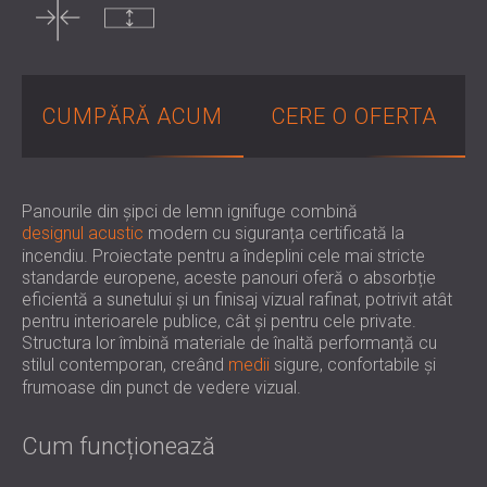
PENTRU HOTELURI
POLAND (PL)
IZOLARE FONICA & PANOURI ACUSTICE
FINLAND (FI)
PENTRU SĂLI ȘI TEATRE
РОССИЯ (RU)
SOLUȚII DE IZOLARE FONICĂ ȘI ACUSTICĂ
USA (US)
CUMPĂRĂ ACUM
CERE O OFERTA
SOUTH AFRICA (ZA)
PENTRU SPAȚII COMERCIALE
IZOLARE FONICĂ ȘI ACUSTICĂ PENTRU
UNITĂȚI DE ÎNVĂȚĂMÂNT
IZOLARE FONICA & PANOURI ACUSTICE
Panourile din șipci de lemn ignifuge combină
designul acustic
modern cu siguranța certificată la
PENTRU UNITATILE DE ÎNGRIJIRE
incendiu. Proiectate pentru a îndeplini cele mai stricte
MEDICALĂ
standarde europene, aceste panouri oferă o absorbție
SOLUȚII DE IZOLARE FONICĂ ȘI ACUSTICĂ
eficientă a sunetului și un finisaj vizual rafinat, potrivit atât
pentru interioarele publice, cât și pentru cele private.
PENTRU SECTORUL AUDIOLOGIE
Structura lor îmbină materiale de înaltă performanță cu
SOLUȚII DE IZOLARE FONICĂ ȘI ACUSTICĂ
stilul contemporan, creând
medii
sigure, confortabile și
PENTRU CENTRE DE DATE
frumoase din punct de vedere vizual.
Cum funcționează