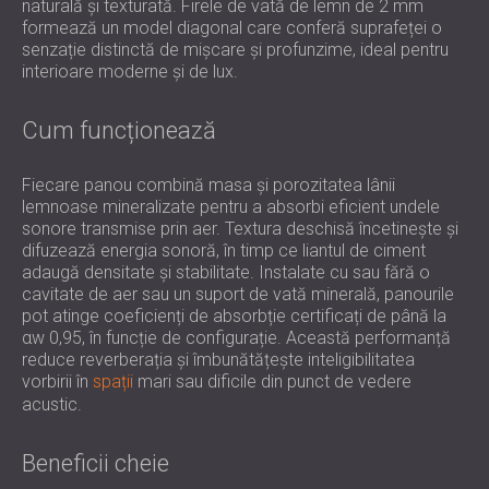
naturală și texturată. Firele de vată de lemn de 2 mm
formează un model diagonal care conferă suprafeței o
senzație distinctă de mișcare și profunzime, ideal pentru
interioare moderne și de lux.
Cum funcționează
Fiecare panou combină masa și porozitatea lânii
lemnoase mineralizate pentru a absorbi eficient undele
sonore transmise prin aer. Textura deschisă încetinește și
difuzează energia sonoră, în timp ce liantul de ciment
adaugă densitate și stabilitate. Instalate cu sau fără o
cavitate de aer sau un suport de vată minerală, panourile
pot atinge coeficienți de absorbție certificați de până la
αw 0,95, în funcție de configurație. Această performanță
reduce reverberația și îmbunătățește inteligibilitatea
vorbirii în
spații
mari sau dificile din punct de vedere
acustic.
Beneficii cheie