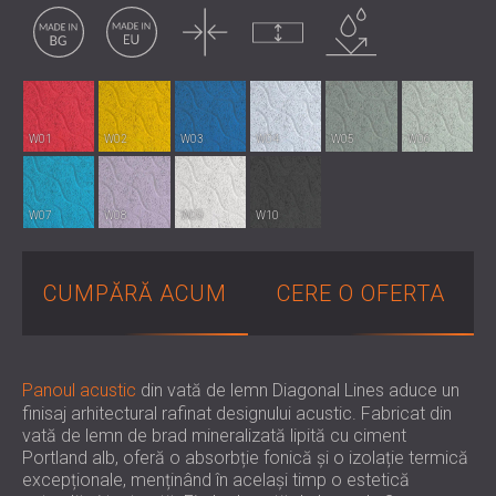
Fabricat in BG
Fabricat in EU
Subtire
Necomprimat
Rezistent la apa
PENTRU HOTELURI
POLAND (PL)
IZOLARE FONICA & PANOURI ACUSTICE
FINLAND (FI)
PENTRU SĂLI ȘI TEATRE
РОССИЯ (RU)
SOLUȚII DE IZOLARE FONICĂ ȘI ACUSTICĂ
USA (US)
SOUTH AFRICA (ZA)
PENTRU SPAȚII COMERCIALE
W01
W02
W03
W04
W05
W06
IZOLARE FONICĂ ȘI ACUSTICĂ PENTRU
UNITĂȚI DE ÎNVĂȚĂMÂNT
IZOLARE FONICA & PANOURI ACUSTICE
W07
W08
W09
W10
PENTRU UNITATILE DE ÎNGRIJIRE
MEDICALĂ
CUMPĂRĂ ACUM
CERE O OFERTA
SOLUȚII DE IZOLARE FONICĂ ȘI ACUSTICĂ
PENTRU SECTORUL AUDIOLOGIE
SOLUȚII DE IZOLARE FONICĂ ȘI ACUSTICĂ
PENTRU CENTRE DE DATE
Panoul acustic
din vată de lemn Diagonal Lines aduce un
finisaj arhitectural rafinat designului acustic. Fabricat din
vată de lemn de brad mineralizată lipită cu ciment
Portland alb, oferă o absorbție fonică și o izolație termică
excepționale, menținând în același timp o estetică