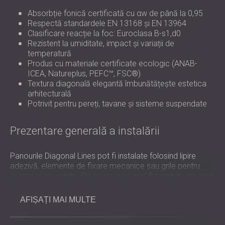
Absorbție fonică certificată cu αw de până la 0,95
Respectă standardele EN 13168 și EN 13964
Clasificare reacție la foc: Euroclasa B-s1,d0
Rezistent la umiditate, impact și variații de
temperatură
Produs cu materiale certificate ecologic (ANAB-
ICEA, Natureplus, PEFC™, FSC®)
Textura diagonală elegantă îmbunătățește estetica
arhitecturală
Potrivit pentru pereți, tavane și sisteme suspendate
Prezentare generală a instalării
Panourile Diagonal Lines pot fi instalate folosind lipire
adezivă, elemente de fixare mecanice sau grile pentru
tavane suspendate. De asemenea, pot fi montate pe șipci
cu suport din vată minerală pentru a maximiza absorbția.
Plăcile ușoare sunt ușor de tăiat și de montat, asigurând
AFIȘAȚI MAI MULTE
un finisaj precis atât pentru proiectele de construcții noi,
cât și pentru cele de renovare. Panourile sunt potrivite