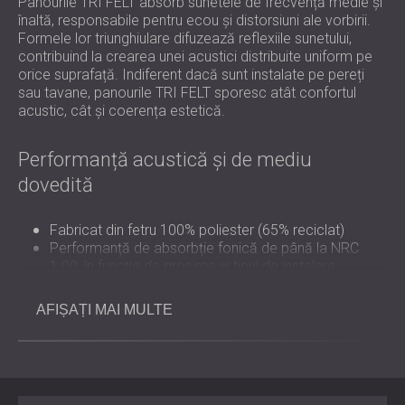
Panourile TRI FELT absorb sunetele de frecvență medie și
înaltă, responsabile pentru ecou și distorsiuni ale vorbirii.
Formele lor triunghiulare difuzează reflexiile sunetului,
contribuind la crearea unei acustici distribuite uniform pe
orice suprafață. Indiferent dacă sunt instalate pe pereți
sau tavane, panourile TRI FELT sporesc atât confortul
acustic, cât și coerența estetică.
Performanță acustică și de mediu
dovedită
Fabricat din fetru 100% poliester (65% reciclat)
Performanță de absorbție fonică de până la NRC
1.00, în funcție de grosime și tipul de instalare
Clasificare la foc: B–s1, d0 (EN 13501-1)
Emisii reduse, netoxice și complet reciclabile
AFIȘAȚI MAI MULTE
Fabricat conform unor procese sustenabile și
responsabile din punct de vedere ecologic
Flexibilitate în design și aplicații