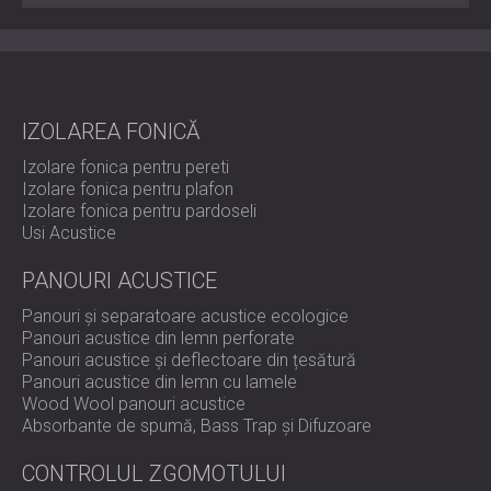
Design acustic în echilibru perfect
TRI FELT transformă geometria într-un avantaj acustic.
IZOLAREA FONICĂ
Forma sa triunghiulară și textura pâslă se combină pentru
a oferi o absorbție eficientă a sunetului, adăugând în
Izolare fonica pentru pereti
același timp o dimensiune sculpturală pereților și
Izolare fonica pentru plafon
tavanelor.
Izolare fonica pentru pardoseli
Contactați DECIBEL astăzi
pentru a descoperi cum TRI
Usi Acustice
FELT vă poate redefini acustica interioară.
PANOURI ACUSTICE
Panouri și separatoare acustice ecologice
Panouri acustice din lemn perforate
Panouri acustice și deflectoare din țesătură
Panouri acustice din lemn cu lamele
Wood Wool panouri acustice
Absorbante de spumă, Bass Trap și Difuzoare
CONTROLUL ZGOMOTULUI