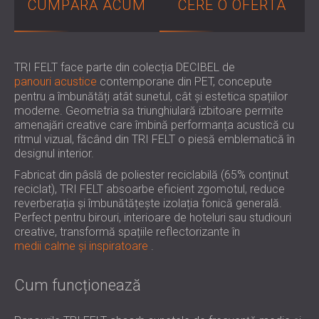
CUMPĂRĂ ACUM
CERE O OFERTA
PENTRU HOTELURI
POLAND (PL)
IZOLARE FONICA & PANOURI ACUSTICE
FINLAND (FI)
PENTRU SĂLI ȘI TEATRE
РОССИЯ (RU)
SOLUȚII DE IZOLARE FONICĂ ȘI ACUSTICĂ
USA (US)
TRI FELT face parte din colecția DECIBEL de
panouri acustice
contemporane din PET, concepute
SOUTH AFRICA (ZA)
PENTRU SPAȚII COMERCIALE
pentru a îmbunătăți atât sunetul, cât și estetica spațiilor
IZOLARE FONICĂ ȘI ACUSTICĂ PENTRU
moderne. Geometria sa triunghiulară izbitoare permite
UNITĂȚI DE ÎNVĂȚĂMÂNT
amenajări creative care îmbină performanța acustică cu
IZOLARE FONICA & PANOURI ACUSTICE
ritmul vizual, făcând din TRI FELT o piesă emblematică în
designul interior.
PENTRU UNITATILE DE ÎNGRIJIRE
MEDICALĂ
Fabricat din pâslă de poliester reciclabilă (65% conținut
reciclat), TRI FELT absoarbe eficient zgomotul, reduce
SOLUȚII DE IZOLARE FONICĂ ȘI ACUSTICĂ
reverberația și îmbunătățește izolația fonică generală.
PENTRU SECTORUL AUDIOLOGIE
Perfect pentru birouri, interioare de hoteluri sau studiouri
SOLUȚII DE IZOLARE FONICĂ ȘI ACUSTICĂ
creative, transformă spațiile reflectorizante în
medii calme și inspiratoare
.
PENTRU CENTRE DE DATE
Cum funcționează