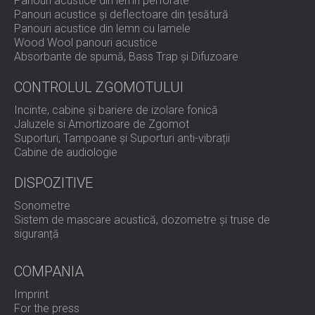
Panouri acustice din lemn perforate
Conform și certificat: Respectă pe deplin standardul
Panouri acustice și deflectoare din țesătură
IEC 61672-1:2013 pentru evaluările zgomotului
Panouri acustice din lemn cu lamele
ocupațional și industrial.
Wood Wool panouri acustice
Măsurători complete: Capturarea simultană a valorilor
Absorbante de spumă, Bass Trap și Difuzoare
Leq, Peak și CA pentru analiza completă a expunerii
și evaluarea protecției auditive.
CONTROLUL ZGOMOTULUI
Design ușor de utilizat: Interfața simplă a tastaturii
permite o operare rapidă, chiar și pentru utilizatorii
Incinte, cabine și bariere de izolare fonică
începători.
Jaluzele si Amortizoare de Zgomot
Construcție robustă: Construită cu o carcasă metalică
Suporturi, Tampoane și Suporturi anti-vibrații
durabilă pentru a rezista mediilor industriale
Cabine de audiologie
solicitante.
Durată extinsă de viață a bateriei: Până la 30 de ore
DISPOZITIVE
de funcționare continuă pentru eficiență maximă pe
teren.
Sonometre
Înregistrare și raportare a datelor: Stocare de date
Sistem de mascare acustică, dozometre și truse de
încorporată și software AnalyzerPlus pentru
siguranță
raportare instantanee și documentație de
conformitate.
COMPANIA
Aplicații flexibile: Potrivit pentru locuri de muncă,
fabrici, șantiere de construcții și locuri de
Imprint
divertisment.
For the press