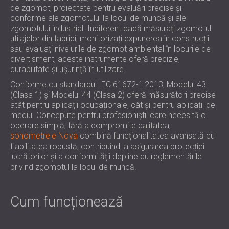
PENTRU HOTELURI
de zgomot, proiectate pentru evaluări precise și
POLAND (PL)
conforme ale zgomotului la locul de muncă și ale
IZOLARE FONICA & PANOURI ACUSTICE
FINLAND (FI)
zgomotului industrial. Indiferent dacă măsurați zgomotul
PENTRU SĂLI ȘI TEATRE
РОССИЯ (RU)
utilajelor din fabrici, monitorizați expunerea în construcții
SOLUȚII DE IZOLARE FONICĂ ȘI ACUSTICĂ
USA (US)
sau evaluați nivelurile de zgomot ambiental în locurile de
divertisment, aceste instrumente oferă precizie,
SOUTH AFRICA (ZA)
PENTRU SPAȚII COMERCIALE
durabilitate și ușurință în utilizare.
IZOLARE FONICĂ ȘI ACUSTICĂ PENTRU
Conforme cu standardul IEC 61672-1:2013, Modelul 43
UNITĂȚI DE ÎNVĂȚĂMÂNT
(Clasa 1) și Modelul 44 (Clasa 2) oferă măsurători precise
IZOLARE FONICA & PANOURI ACUSTICE
atât pentru aplicații ocupaționale, cât și pentru aplicații de
PENTRU UNITATILE DE ÎNGRIJIRE
mediu. Concepute pentru profesioniștii care necesită o
MEDICALĂ
operare simplă, fără a compromite calitatea,
sonometrele Nova
combină funcționalitatea avansată cu
SOLUȚII DE IZOLARE FONICĂ ȘI ACUSTICĂ
fiabilitatea robustă, contribuind la asigurarea protecției
PENTRU SECTORUL AUDIOLOGIE
lucrătorilor și a conformității depline cu reglementările
SOLUȚII DE IZOLARE FONICĂ ȘI ACUSTICĂ
privind zgomotul la locul de muncă.
PENTRU CENTRE DE DATE
Cum funcționează