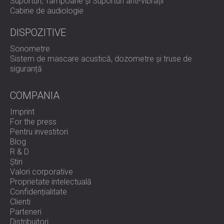
Suporturi, Tampoane și Suporturi anti-vibrații
Unități de tratare a aerului (UTA)
Cabine de audiologie
Sisteme HVAC și turnuri de răcire
Utilaje industriale ușoare și medii
DISPOZITIVE
Sonometre
Controlul vibrațiilor proiectat cu
Sistem de mascare acustică, dozometre și truse de
siguranță
precizie
COMPANIA
Imprint
VIBRO-AM oferă stabilitate mecanică dovedită și confort
For the press
acustic prin izolarea eficientă a vibrațiilor la sursă.
Pentru investitori
Contactați DECIBEL astăzi
și obțineți performanțe ale
Blog
echipamentelor mai sigure, mai silențioase și mai durabile.
R & D
Știri
Valori corporative
Proprietate intelectuală
Confidențialitate
Clienti
Parteneri
Distribuitori