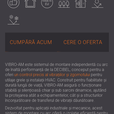
PENTRU HOTELURI
POLAND (PL)
IZOLARE FONICA & PANOURI ACUSTICE
FINLAND (FI)
Rezistent la
conditiile meteo
PENTRU SĂLI ȘI TEATRE
РОССИЯ (RU)
SOLUȚII DE IZOLARE FONICĂ ȘI ACUSTICĂ
USA (US)
SOUTH AFRICA (ZA)
PENTRU SPAȚII COMERCIALE
IZOLARE FONICĂ ȘI ACUSTICĂ PENTRU
CUMPĂRĂ ACUM
CERE O OFERTA
UNITĂȚI DE ÎNVĂȚĂMÂNT
IZOLARE FONICA & PANOURI ACUSTICE
PENTRU UNITATILE DE ÎNGRIJIRE
MEDICALĂ
VIBRO-AM este sistemul de montare independentă cu arc
SOLUȚII DE IZOLARE FONICĂ ȘI ACUSTICĂ
de înaltă performanță de la DECIBEL, conceput pentru a
oferi
un control precis al vibrațiilor și zgomotului
pentru
PENTRU SECTORUL AUDIOLOGIE
utilaje grele și instalații HVAC. Construit pentru fiabilitate și
SOLUȚII DE IZOLARE FONICĂ ȘI ACUSTICĂ
durată lungă de viață, VIBRO-AM asigură o funcționare
PENTRU CENTRE DE DATE
stabilă și silențioasă chiar și sub sarcini dinamice, ajutând
la protejarea atât a echipamentelor, cât și a structurilor
înconjurătoare de transferul de vibrații dăunătoare.
Dezvoltat pentru aplicații industriale și mecanice, acest
sistem de montare cu arc oferă o izolație eficientă pentru