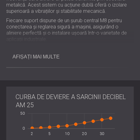
metalică. Acest sistem cu acțiune dublă oferă o izolare
superioară a vibrațiilor și stabilitate mecanică.
Fiecare suport dispune de un șurub central M8 pentru
conectarea și reglarea sigură a mașinii, asigurând o
aliniere perfectă și o instalare ușoară într-o varietate de
aplicații industriale.
AFIȘAȚI MAI MULTE
Beneficii cheie
Reduce vibrațiile de joasă și înaltă frecvență
provenite de la utilajele grele.
Asigură funcționarea stabilă a echipamentelor
CURBA DE DEVIERE A SARCINII DECIBEL
rotative la viteze de 400 RPM și mai mari.
AM 25
Sistem de izolare dublă care combină amortizarea cu
arc și cauciuc pentru un control superior.
-100
100
-50
50
-20
-10
10
Construcție robustă din oțel galvanizat cu protecție
10
anticorozivă pentru utilizare în exterior.
0
Instalare ușoară cu șuruburi M8 reglabile pentru
2
5
10
L
20
30
diferite tipuri de mașini.