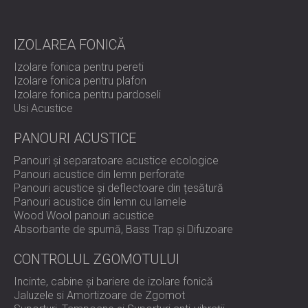
IZOLAREA FONICĂ
Construcție: bază și arc din oțel galvanizat
Strat de cauciuc: polimer elastic pentru izolare de
Izolare fonica pentru pereti
înaltă frecvență
Izolare fonica pentru plafon
Deformare sub sarcină maximă: 25 mm
Izolare fonica pentru pardoseli
Frecvență naturală la sarcină maximă: 3 Hz
Usi Acustice
Turație recomandată a mașinii: ≥400 RPM
Dimensiunea șurubului: M8 (partea superioară și
PANOURI ACUSTICE
inferioară)
Modele disponibile și interval de încărcare: AM (25):
Panouri și separatoare acustice ecologice
8–25 kg; AM (50): 20–50 kg; AM (100): 40–100 kg;
Panouri acustice din lemn perforate
AM (150): 80–150 kg
Panouri acustice și deflectoare din țesătură
Standard: conform ISO EN 10270
Panouri acustice din lemn cu lamele
Wood Wool panouri acustice
Absorbante de spumă, Bass Trap și Difuzoare
Cel mai potrivit pentru
CONTROLUL ZGOMOTULUI
Incinte, cabine și bariere de izolare fonică
Compresoare de aer și răcitoare de apă
Jaluzele si Amortizoare de Zgomot
Motoare și pompe