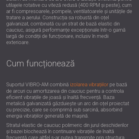
utilajele rotative cu viteză redusă (400 RPM și peste), cum
ar fi compresoarele, pompele, ventilatoarele și unitățile de
tratare a aerului. Construcția sa robustă din oțel
galvanizat, combinată cu un strat de bază elastic din
cauciuc, asigură performanțe excepționale într-o gamă
largă de condiții de funcționare, inclusiv în medii
exterioare.
Cum funcționează
Suportul VIBRO-AM combină
izolarea vibrațiilor
pe bază
de arcuri cu amortizarea din cauciuc pentru a controla
eficient vibrațiile de joasă și înaltă frecvență. Baza
metalică galvanizată găzduiește un arc din oțel proiectat
cu precizie, care se comprimă sub sarcină, absorbind
energia vibrațiilor generată de mașină.
Stratul elastic de cauciuc polimeric din jurul deschiderilor
și bazei blochează în continuare vibrațiile de înaltă
frecvență care altfel s-ar putea transmite prin structura