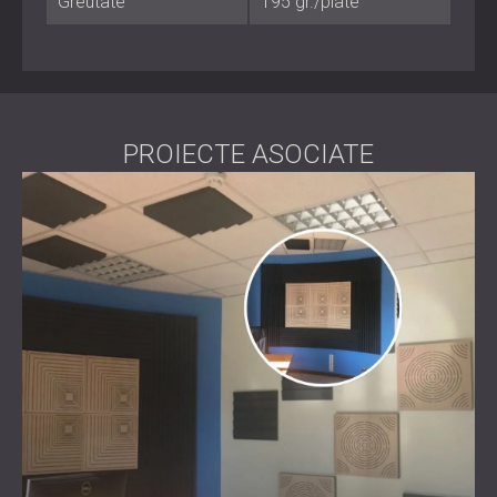
Greutate
195 gr./plate
Întreținere: curățați ușor cu o perie moale sau cu
aspiratorul
Cel mai potrivit pentru
PROIECTE ASOCIATE
Săli de conferințe și teleconferințe
Centre de apel și birouri
Studiouri de înregistrare și editare sonoră
Săli de repetiții și săli de muzică
Spații publice și săli de concert
Săli de clasă și amfitrioane
Modelează-ți sunetul cu precizie
Z ABSORBER oferă control fiabil și design rafinat în
încăperile predispuse la ecou.
Contactați DECIBEL
și
creați un spațiu mai liniștit și mai clar, care susține