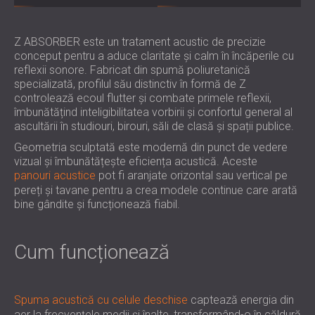
PENTRU HOTELURI
POLAND (PL)
IZOLARE FONICA & PANOURI ACUSTICE
FINLAND (FI)
Z ABSORBER este un tratament acustic de precizie
PENTRU SĂLI ȘI TEATRE
РОССИЯ (RU)
conceput pentru a aduce claritate și calm în încăperile cu
SOLUȚII DE IZOLARE FONICĂ ȘI ACUSTICĂ
USA (US)
reflexii sonore. Fabricat din spumă poliuretanică
SOUTH AFRICA (ZA)
PENTRU SPAȚII COMERCIALE
specializată, profilul său distinctiv în formă de Z
controlează ecoul flutter și combate primele reflexii,
IZOLARE FONICĂ ȘI ACUSTICĂ PENTRU
îmbunătățind inteligibilitatea vorbirii și confortul general al
UNITĂȚI DE ÎNVĂȚĂMÂNT
ascultării în studiouri, birouri, săli de clasă și spații publice.
IZOLARE FONICA & PANOURI ACUSTICE
Geometria sculptată este modernă din punct de vedere
PENTRU UNITATILE DE ÎNGRIJIRE
vizual și îmbunătățește eficiența acustică. Aceste
MEDICALĂ
panouri acustice
pot fi aranjate orizontal sau vertical pe
SOLUȚII DE IZOLARE FONICĂ ȘI ACUSTICĂ
pereți și tavane pentru a crea modele continue care arată
bine gândite și funcționează fiabil.
PENTRU SECTORUL AUDIOLOGIE
SOLUȚII DE IZOLARE FONICĂ ȘI ACUSTICĂ
PENTRU CENTRE DE DATE
Cum funcționează
Spuma acustică cu celule deschise
captează energia din
aer la frecvențele medii și înalte, transformând-o în căldură