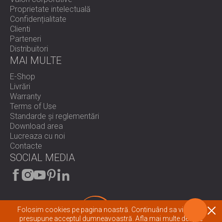
Proprietate intelectuală
Confidențialitate
Clienti
Parteneri
Distribuitori
MAI MULTE
E-Shop
Livrări
Warranty
Terms of Use
Standarde și reglementări
Download area
Lucreaza cu noi
Contacte
SOCIAL MEDIA
Folosim cookies pe pagina noastră. Continuând sa vizionați
presupune acceptul dumneavoastră.
Afla mai multe despre