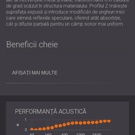
de grad scăzut în structura materialului. Profilul Z mărește
suprafața expusă și introduce modificări de unghiuri mici
care elimină reflexiile speculare, oferind atât absorbție,
cât și difuzie parțială pentru un câmp sonor mai uniform.
Beneficii cheie
Reduce primele reflexii și ecoul de fluturare pentru un
sunet mai clar.
AFIȘAȚI MAI MULTE
Acțiune dublă: absorbție cu difuzie blândă pentru
încăperi echilibrate.
Orientare flexibilă, stivuire orizontală sau verticală
pentru a se potrivi cu aspectul.
Modulele ușoare simplifică manipularea și instalarea
rapidă.
PERFORMANȚĂ ACUSTICĂ
Estetică contemporană care îmbunătățește în același
timp acustica și valorifică interioarele.
-2
2
-0.5
-1
1
α
0.5
0