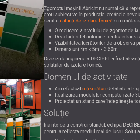
Zgomotul mașinii Abricht nu numai că a reprez
erori subiective în producție, creând o nevoi
cerut o
cabină de izolare fonică
cu următoare
O reducere a nivelului de zgomot de la
Deschideri tehnologice pentru intrarea s
Vizibilitatea lucrătorilor de a observa 
Dimensiuni 4m x 5m x 3.60m.
Divizia de inginerie a DECIBEL a fost aleasă 
soluțiilor de izolare fonică.
Domeniul de activitate
Am efectuat
măsurători
detaliate ale sp
Realizarea modelelor computerizate 3D 
Proiectat un stand care îndeplinește toa
Soluţie
Înainte de a construi standul, echipa DECIB
pentru a reflecta mediul real de lucru. Soluți