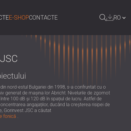
CTE
E-SHOP
CONTACTE
RO
AUTA
БЪЛГАРИЯ | BG
GREAT BRITAIN | GB
 JSC
DEUTSCHLAND | DE
iectului
ÖSTERREICH | AT
SRBIJA | RS
ă din nord-estul Bulgariei din 1998, s-a confruntat cu o
v generat de mașina lor Abricht. Nivelurile de zgomot
POLAND | PL
 între 100 dB și 120 dB în spațiul de lucru. Astfel de
oncentrarea angajaților, ducând la creșterea risipei de
FINLAND | FI
e, Gorinvest JSC a căutat
e fonică
.
РОССИЯ | RU