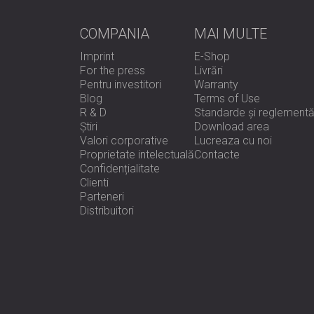
COMPANIA
MAI MULTE
Imprint
E-Shop
For the press
Livrări
Pentru investitori
Warranty
Blog
Terms of Use
R & D
Standarde și reglementă
Știri
Download area
Valori corporative
Lucreaza cu noi
Proprietate intelectuală
Contacte
Confidențialitate
Clienti
Parteneri
Distribuitori
e