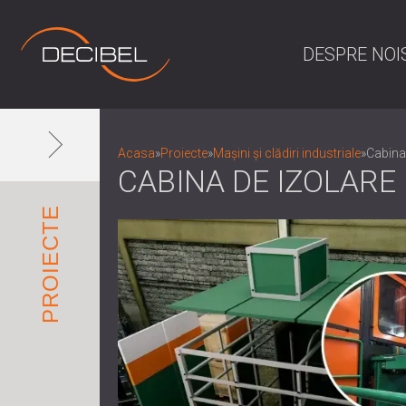
DESPRE NOI
Acasa
»
Proiecte
»
Mașini și clădiri industriale
»
Cabina
CABINA DE IZOLARE
PROIECTE