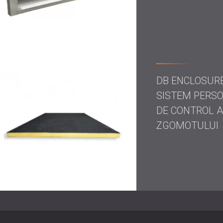
și la ineficiențe operaționale. Implementarea
productivitatea, îmbunătăți calitatea produs
sănătate în muncă.
Dacă organizația dvs. se confruntă cu provoc
Specialiștii noștri pot oferi soluții personal
asigurând atât bunăstarea angajaților, cât și 
discuta despre nevoile dvs. de izolare fonic
DB ENCLOSUR
SISTEM PERS
DE CONTROL A
ZGOMOTULUI