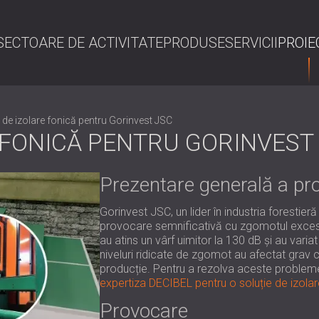
SECTOARE DE ACTIVITATE
PRODUSE
SERVICII
PROIE
C
 de izolare fonică pentru Gorinvest JSC
 FONICĂ PENTRU GORINVEST
Prezentare generală a pro
Gorinvest JSC, un lider în industria forestier
provocare semnificativă cu zgomotul excesi
au atins un vârf uimitor la 130 dB și au variat
niveluri ridicate de zgomot au afectat grav c
producție. Pentru a rezolva aceste problem
expertiza DECIBEL pentru o soluție de izolar
Provocare