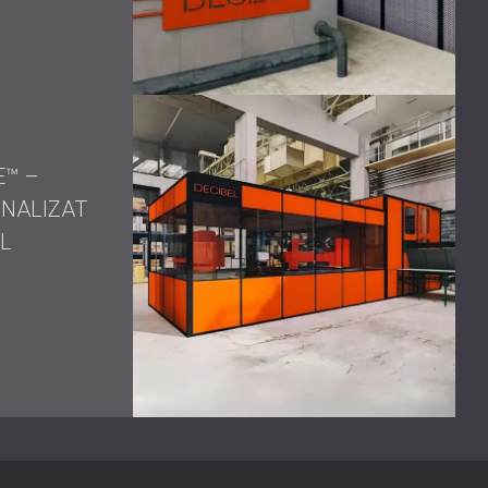
 soluțiilor eficiente de izolare fonică poate crește
elor și poate asigura conformitatea cu standardele de
ări similare legate de zgomot, nu ezitați să contactați.
izate pentru a vă îmbunătăți mediul la locul de muncă,
eficiența operațională. Contactați-ne astăzi pentru a
ă.
E™ –
ONALIZAT
L