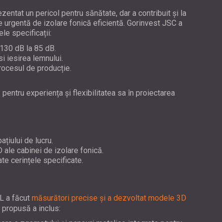
USA | US
entat un pericol pentru sănătate, dar a contribuit și la
SOUTH AFRICA | ZA
e urgentă de izolare fonică eficientă. Gorinvest JSC a
le specificații:
 130 dB la 85 dB.
i iesirea lemnului.
procesul de producție.
pentru experiența și flexibilitatea sa în proiectarea
ațiului de lucru.
ale cabinei de izolare fonică.
te cerințele specificate.
EL a făcut
măsurători precise și a dezvoltat modele 3D
a propusă a inclus: