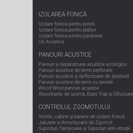
IZOLAREA FONICĂ
Izolare fonica pentru pereti
Izolare fonica pentru plafon
Izolare fonica pentru pardoseli
Usi Acustice
PANOURI ACUSTICE
Panouri și separatoare acustice ecologice
Panouri acustice din lemn perforate
Panouri acustice și deflectoare din țesătură
Panouri acustice din lemn cu lamele
Wood Wool panouri acustice
Absorbante de spumă, Bass Trap și Difuzoar
CONTROLUL ZGOMOTULUI
Incinte, cabine și bariere de izolare fonică
Jaluzele si Amortizoare de Zgomot
Suporturi, Tampoane și Suporturi anti-vibrații