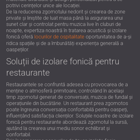
potrivi cerințelor unice ale locației.
De la reducerea zgomotului nedorit și crearea de zone
private și liniștite de luat masa până la asigurarea unui
sunet clar și controlat pentru muzica live în cluburi de
noapte, expertiza noastră în tratarea acustică și izolare
fonică oferă
locurilor de ospitalitate
oportunitatea de a-și
ridica spațiile și de a îmbunătăți experiența generală a
oaspeților.
Soluții de izolare fonică pentru
restaurante
Restaurantele se confruntă adesea cu provocarea de a
menține o atmosferă primitoare, controlând în același
timp zgomotul generat de conversații, muzica de fundal și
operațiunile din bucătărie. Un restaurant prea zgomotos
poate îngreuna conversația confortabilă pentru oaspeți,
influențând satisfacția clienților. Soluțiile noastre de izolare
fonică pentru restaurante abordează zgomotul la sursă,
ajutând la crearea unui mediu sonor echilibrat și
confortabil.