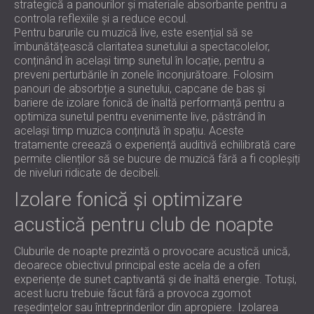
strategică a panourilor și materiale absorbante pentru a
controla reflexiile și a reduce ecoul.
Pentru barurile cu muzică live, este esențial să se
îmbunătățească claritatea sunetului a spectacolelor,
conținând în același timp sunetul în locație, pentru a
preveni perturbările în zonele înconjurătoare. Folosim
panouri de absorbție a sunetului, capcane de bas și
bariere de izolare fonică de înaltă performanță pentru a
optimiza sunetul pentru evenimente live, păstrând în
același timp muzica conținută în spațiu. Aceste
tratamente creează o experiență auditivă echilibrată care
permite clienților să se bucure de muzică fără a fi copleșiți
de niveluri ridicate de decibeli.
Izolare fonică și optimizare
acustică pentru club de noapte
Cluburile de noapte prezintă o provocare acustică unică,
deoarece obiectivul principal este acela de a oferi
experiențe de sunet captivantă și de înaltă energie. Totuși,
acest lucru trebuie făcut fără a provoca zgomot
reședințelor sau întreprinderilor din apropiere. Izolarea