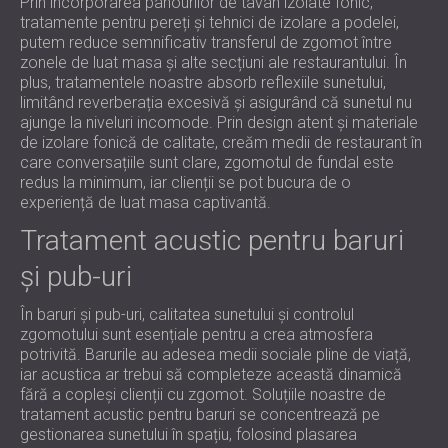
Prin încorporarea panourilor de tavan izolate fonic,
tratamente pentru pereți și tehnici de izolare a podelei,
putem reduce semnificativ transferul de zgomot între
zonele de luat masa și alte secțiuni ale restaurantului. În
plus, tratamentele noastre absorb reflexiile sunetului,
limitând reverberația excesivă și asigurând că sunetul nu
ajunge la niveluri incomode. Prin design atent și materiale
de izolare fonică de calitate, creăm medii de restaurant în
care conversațiile sunt clare, zgomotul de fundal este
redus la minimum, iar clienții se pot bucura de o
experiență de luat masa captivantă.
Tratament acustic pentru baruri
și pub-uri
În baruri și pub-uri, calitatea sunetului și controlul
zgomotului sunt esențiale pentru a crea atmosfera
potrivită. Barurile au adesea medii sociale pline de viață,
iar acustica ar trebui să completeze această dinamică
fără a copleși clienții cu zgomot. Soluțiile noastre de
tratament acustic pentru baruri se concentrează pe
gestionarea sunetului în spațiu, folosind plasarea