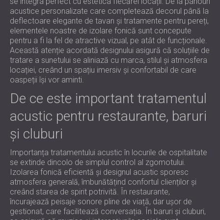
se integra perfect cu estetica fiecărei locații. De la panouri
acustice personalizate care completează decorul până la
deflectoare elegante de tavan și tratamente pentru pereți,
elementele noastre de izolare fonică sunt concepute
pentru a fi la fel de atractive vizual, pe atât de funcționale.
Această atenție acordată designului asigură că soluțiile de
tratare a sunetului se aliniază cu marca, stilul și atmosfera
locației, creând un spațiu imersiv și confortabil de care
oaspeții își vor aminti.
De ce este important tratamentul
acustic pentru restaurante, baruri
și cluburi
Importanța tratamentului acustic în locurile de ospitalitate
se extinde dincolo de simplul control al zgomotului.
Izolarea fonică eficientă și designul acustic sporesc
atmosfera generală, îmbunătățind confortul clienților și
creând starea de spirit potrivită. În restaurante,
încurajează peisaje sonore pline de viață, dar ușor de
gestionat, care facilitează conversația. În baruri și cluburi,