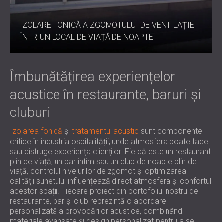
IZOLARE FONICĂ A ZGOMOTULUI DE VENTILAȚIE
ÎNTR-UN LOCAL DE VIAȚĂ DE NOAPTE
Îmbunătățirea experiențelor
acustice în restaurante, baruri și
cluburi
Izolarea fonică
și
tratamentul acustic
sunt componente
critice în industria ospitalității, unde atmosfera poate face
sau distruge experiența clienților. Fie că este un restaurant
plin de viață, un bar intim sau un club de noapte plin de
viață, controlul nivelurilor de zgomot și optimizarea
calității sunetului influențează direct atmosfera și confortul
acestor spații. Fiecare proiect din portofoliul nostru de
restaurante, bar și club reprezintă o abordare
personalizată a provocărilor acustice, combinând
materiale avansate și design personalizat pentru a se