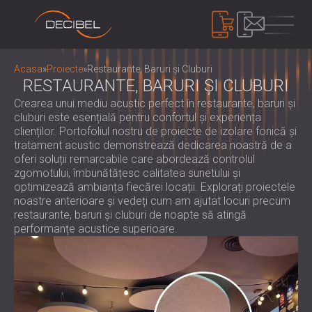
PRODUSE
Acasa
»
Proiecte
»
Restaurante, Baruri și Cluburi
RESTAURANTE, BARURI ȘI CLUBURI
Crearea unui mediu acustic perfect în restaurante, baruri și
IZOLAREA FONICĂ
cluburi este esențială pentru confortul și experiența
clienților. Portofoliul nostru de proiecte de izolare fonică și
IZOLARE FONICA PENTRU PERETI
tratament acustic demonstrează dedicarea noastră de a
IZOLARE FONICA PENTRU PLAFON
PANOURI ACUSTICE
oferi soluții remarcabile care abordează controlul
IZOLARE FONICA PENTRU PARDOSELI
zgomotului, îmbunătățesc calitatea sunetului și
PANOURI ȘI SEPARATOARE ACUSTICE
optimizează ambianța fiecărei locații. Explorați proiectele
USI ACUSTICE
ECOLOGICE
CONTROLUL ZGOMOTULUI
noastre anterioare și vedeți cum am ajutat locuri precum
PANOURI ACUSTICE DIN LEMN
INCINTE, CABINE ȘI BARIERE DE IZOLARE
restaurante, baruri și cluburi de noapte să atingă
PERFORATE
performanțe acustice superioare.
FONICĂ
DISPOZITIVE
PANOURI ACUSTICE ȘI DEFLECTOARE DIN
JALUZELE SI AMORTIZOARE DE ZGOMOT
SONOMETRE
ȚESĂTURĂ
SUPORTURI, TAMPOANE ȘI SUPORTURI
SISTEM DE MASCARE ACUSTICĂ,
PANOURI ACUSTICE DIN LEMN CU
ANTI-VIBRAȚII
DOZOMETRE ȘI TRUSE DE SIGURANȚĂ
DESPRE NOI
LAMELE
CABINE DE AUDIOLOGIE
CINE SUNTEM NOI