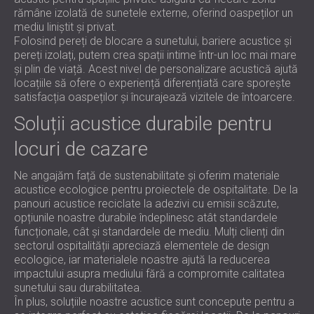
rămâne izolată de sunetele externe, oferind oaspeților un
mediu liniștit și privat.
Folosind pereți de blocare a sunetului, bariere acustice și
pereți izolați, putem crea spații intime într-un loc mai mare
și plin de viață. Acest nivel de personalizare acustică ajută
locațiile să ofere o experiență diferențiată care sporește
satisfacția oaspeților și încurajează vizitele de întoarcere.
Soluții acustice durabile pentru
locuri de cazare
Ne angajăm față de sustenabilitate și oferim materiale
acustice ecologice pentru proiectele de ospitalitate. De la
panouri acustice reciclate la adezivi cu emisii scăzute,
opțiunile noastre durabile îndeplinesc atât standardele
funcționale, cât și standardele de mediu. Mulți clienți din
sectorul ospitalității apreciază elementele de design
ecologice, iar materialele noastre ajută la reducerea
impactului asupra mediului fără a compromite calitatea
sunetului sau durabilitatea.
În plus, soluțiile noastre acustice sunt concepute pentru a