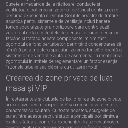
Sunetele mecanice de la răcitoare, conducte și
ventilatoare pot crea un zgomot de fundal continuu care
perturbă experiența clientului. Soluțiile noastre de tratare
acustică pentru sistemele de ventilație includ bariere
fonice specializate și amortizoare care controlează
zgomotul de la conductele de aer și alte surse mecanice.
Izolând și tratând aceste componente, minimizăm
zgomotul de fond perturbator, permițând concentrarea să
rămână pe atmosfera spațiului. Izolarea fonică eficientă a
sistemelor de ventilație ajută, de asemenea, la menținerea
zgomotului în limitele de reglementare, un factor esențial
în zonele urbane sau clădirile cu utilizare mixtă.
Crearea de zone private de luat
masa și VIP
În restaurantele și cluburile de lux, oferirea de zone private
și exclusive pentru oaspeții VIP sau mese private este o
caracteristică căutată. Cu toate acestea, scurgerile de
sunet între aceste secțiuni și zona principală pot diminua
exclusivitatea și confortul experienței. Tratamentul nostru
acustic pentru spațiile private asigură că fiecare zonă