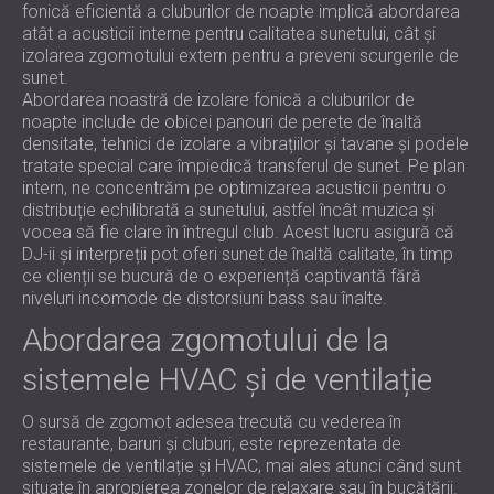
fonică eficientă a cluburilor de noapte implică abordarea
atât a acusticii interne pentru calitatea sunetului, cât și
izolarea zgomotului extern pentru a preveni scurgerile de
sunet.
Abordarea noastră de izolare fonică a cluburilor de
noapte include de obicei panouri de perete de înaltă
densitate, tehnici de izolare a vibrațiilor și tavane și podele
tratate special care împiedică transferul de sunet. Pe plan
intern, ne concentrăm pe optimizarea acusticii pentru o
distribuție echilibrată a sunetului, astfel încât muzica și
vocea să fie clare în întregul club. Acest lucru asigură că
DJ-ii și interpreții pot oferi sunet de înaltă calitate, în timp
ce clienții se bucură de o experiență captivantă fără
niveluri incomode de distorsiuni bass sau înalte.
Abordarea zgomotului de la
sistemele HVAC și de ventilație
O sursă de zgomot adesea trecută cu vederea în
restaurante, baruri și cluburi, este reprezentata de
sistemele de ventilație și HVAC, mai ales atunci când sunt
situate în apropierea zonelor de relaxare sau în bucătării.