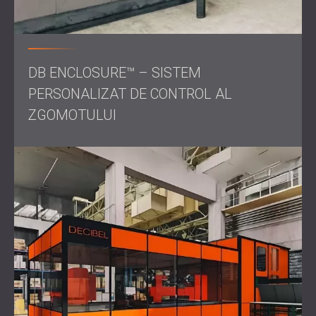
Echipa DECIBEL a colaborat îndeaproape cu Hitachi ABB
pentru a oferi o soluție care să se alinieze nevoilor lor
operaționale și acustice.
DB ENCLOSURE™ – SISTEM
Carcasele au fost proiectate cu precizie, având panouri
PERSONALIZAT DE CONTROL AL
metalice perforate pentru o absorbție eficientă a sunetului
și uși glisante pentru confortul utilizatorului.
ZGOMOTULUI
Abordarea modernă a echipei și atenția la detalii au
asigurat că cabinele au îndeplinit indicele de izolare fonică
țintă de 22-25 dB(A), verificat prin teste amănunțite.
Rezultat
Proiectul a fost finalizat la timp, depășind așteptările
Hitachi ABB Power Grids Ltd. în ceea ce privește calitatea
și performanța. Cabinele izolate fonic au oferit un mediu
controlat pentru testarea sistemelor de pompe de
căldură, sporind precizia și eficiența.