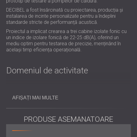
prototip de testare a pompelor de căldură.
PENTRU HOTELURI
POLAND (PL)
DECIBEL a fost însărcinată cu proiectarea, producția și
IZOLARE FONICA & PANOURI ACUSTICE
FINLAND (FI)
instalarea de incinte personalizate pentru a îndeplini
PENTRU SĂLI ȘI TEATRE
РОССИЯ (RU)
standarde stricte de performanță acustică.
SOLUȚII DE IZOLARE FONICĂ ȘI ACUSTICĂ
USA (US)
Proiectul a implicat crearea a trei cabine izolate fonic cu
SOUTH AFRICA (ZA)
PENTRU SPAȚII COMERCIALE
un indice de izolare fonică de 22-25 dB(A), oferind un
IZOLARE FONICĂ ȘI ACUSTICĂ PENTRU
mediu optim pentru testarea de precizie, menținând în
același timp eficiența operațională.
UNITĂȚI DE ÎNVĂȚĂMÂNT
IZOLARE FONICA & PANOURI ACUSTICE
PENTRU UNITATILE DE ÎNGRIJIRE
Domeniul de activitate
MEDICALĂ
SOLUȚII DE IZOLARE FONICĂ ȘI ACUSTICĂ
PENTRU SECTORUL AUDIOLOGIE
Proiectare și inginerie
: Dezvoltarea de carcase
personalizate, adaptate dimensiunilor și nevoilor
AFIȘAȚI MAI MULTE
SOLUȚII DE IZOLARE FONICĂ ȘI ACUSTICĂ
acustice ale sistemelor de testare.
PENTRU CENTRE DE DATE
Selecția materialelor: Utilizarea panourilor metalice
perforate pentru o absorbție superioară a sunetului și
PRODUSE ASEMANATOARE
a ușilor glisante pentru acces facil și funcționalitate
sporită.
Fabricație: Realizarea de carcase de înaltă precizie