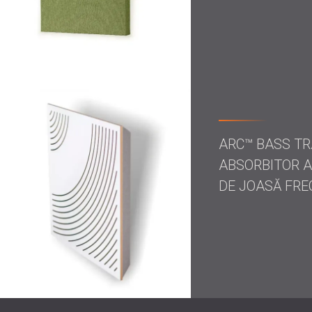
ARC™ BASS TR
ABSORBITOR A
DE JOASĂ FRE