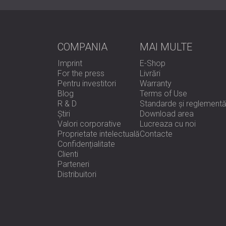
COMPANIA
MAI MULTE
Imprint
E-Shop
For the press
Livrări
Pentru investitori
Warranty
Blog
Terms of Use
R & D
Standarde și reglementă
Știri
Download area
Valori corporative
Lucreaza cu noi
Proprietate intelectuală
Contacte
Confidențialitate
Clienti
Parteneri
Distribuitori
e