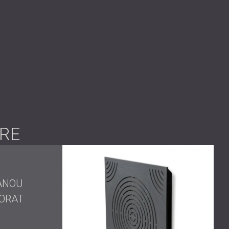
RE
PANOU
FORAT