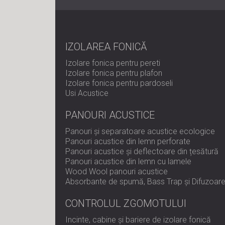
IZOLAREA FONICĂ
Izolare fonica pentru pereti
Izolare fonica pentru plafon
Izolare fonica pentru pardoseli
Usi Acustice
PANOURI ACUSTICE
Panouri și separatoare acustice ecologice
Panouri acustice din lemn perforate
Panouri acustice și deflectoare din țesătură
Panouri acustice din lemn cu lamele
Wood Wool panouri acustice
Absorbante de spumă, Bass Trap și Difuzoar
CONTROLUL ZGOMOTULUI
Incinte, cabine și bariere de izolare fonică