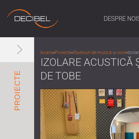
DESPRE NOI
Acasa
»
Proiecte
»
Studiouri de muzică și voce
»
Izola
IZOLARE ACUSTICĂ 
DE TOBE
PROIECTE