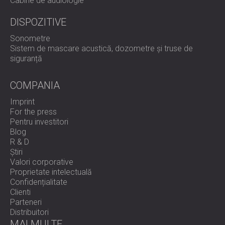
Cabine de audiologie
DISPOZITIVE
Sonometre
Sistem de mascare acustică, dozometre și truse de
siguranță
COMPANIA
Imprint
For the press
Pentru investitori
Blog
R & D
Știri
Valori corporative
Proprietate intelectuală
Confidențialitate
Clienti
Parteneri
Distribuitori
MAI MULTE