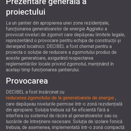
Prezentare generală a
PENTRU HOTELURI
POLAND (PL)
proiectului
IZOLARE FONICA & PANOURI ACUSTICE
FINLAND (FI)
PENTRU SĂLI ȘI TEATRE
РОССИЯ (RU)
La un șantier din apropierea unei zone rezidențiale,
SOLUȚII DE IZOLARE FONICĂ ȘI ACUSTICĂ
USA (US)
funcționarea generatoarelor de energie Aggreko a
SOUTH AFRICA (ZA)
PENTRU SPAȚII COMERCIALE
provocat niveluri de zgomot care depășeau limitele legale,
reprezentând o provocare pentru echipa de construcții și
IZOLARE FONICĂ ȘI ACUSTICĂ PENTRU
deranjand localnicii. DECIBEL a fost chemat pentru a
UNITĂȚI DE ÎNVĂȚĂMÂNT
proiecta o soluție de reducere a zgomotului produs de
IZOLARE FONICA & PANOURI ACUSTICE
aceste generatoare, asigurând respectarea
reglementărilor locale privind zgomotul, menținând în
PENTRU UNITATILE DE ÎNGRIJIRE
același timp funcționarea șantierului.
MEDICALĂ
Provocarea
SOLUȚII DE IZOLARE FONICĂ ȘI ACUSTICĂ
PENTRU SECTORUL AUDIOLOGIE
DECIBEL a fost însărcinat cu
SOLUȚII DE IZOLARE FONICĂ ȘI ACUSTICĂ
reducerea zgomotului de la generatoarele de energie
,
PENTRU CENTRE DE DATE
care depășeau nivelurile permise într-o zonă rezidențială
din apropiere. Soluția trebuia să fie eficientă fără a
interfera cu sistemul de răcire al generatoarelor sau cu
lucrările de întreținere necesare. Soluția de izolare fonică
trebuia, de asemenea, implementată într-o zonă compactă