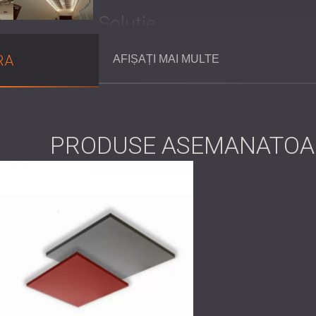
Soluţie
DECIBEL a folosit panouri
Echo Cloud
cu dim
RA
AFIȘAȚI MAI MULTE
acustice superioare, în timp ce se îmbină per
selectat cu atenție pentru a se potrivi cu dim
În trapeză, timpii de reverberație optimizați
comune. Spațiile muzeului au fost tratate acu
perturba integritatea expunerilor de artefacte
îmbunătățită a vorbirii, asigurând o comunica
PRODUSE ASEMANATOA
confortabil și mai plăcut pentru meseni. Integ
oferit un accent izbitor, ridicând atmosfera ș
Importanța acusticii în spa
Spațiile culturale și istorice sunt adesea tr
acustica, dar ele se numără printre mediile
perioadă în care ai vizitat un astfel de loc –
îndepărtată și detașată care a făcut spațiul 
necesită soluții acustice personalizate care 
același timp moștenirea. Panourile DECIBEL at