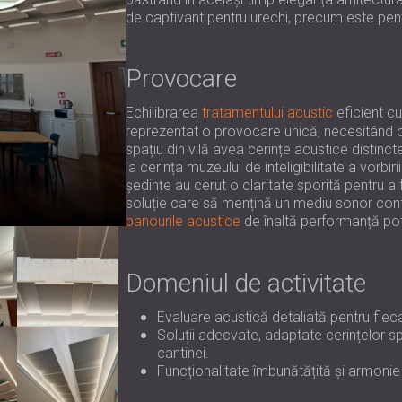
de captivant pentru urechi, precum este pent
Provocare
Echilibrarea
tratamentului acustic
eficient cu
reprezentat o provocare unică, necesitând o
spațiu din vilă avea cerințe acustice distinc
la cerința muzeului de inteligibilitate a vorb
ședințe au cerut o claritate sporită pentru a 
soluție care să mențină un mediu sonor confo
panourile acustice
de înaltă performanță potr
Domeniul de activitate
Evaluare acustică detaliată pentru fieca
Soluții adecvate, adaptate cerințelor spe
cantinei.
Funcționalitate îmbunătățită și armonie 