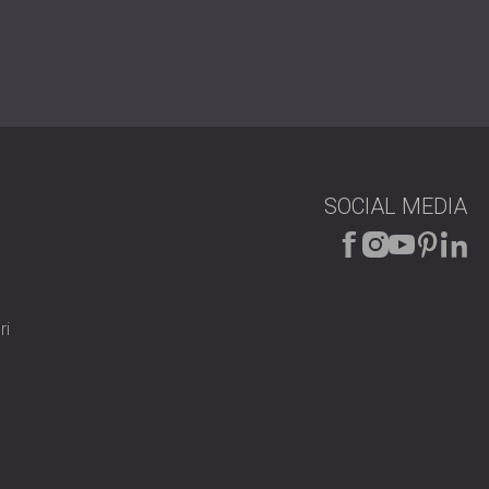
 a crea o experiență mai captivantă și mai confortabilă
m putem adapta design-urile nevoilor dumneavoastră.
SOCIAL MEDIA
ri