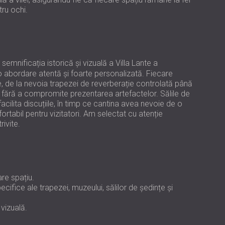
USA | US
ru ochi.
SOUTH AFRICA | ZA
 semnificația istorică și vizuală a Villa Lante a
 abordare atentă și foarte personalizată. Fiecare
te, de la nevoia trapezei de reverberație controlată până
irii fără a compromite prezentarea artefactelor. Sălile de
facilita discuțiile, în timp ce cantina avea nevoie de o
rtabil pentru vizitatori. Am selectat cu atenție
ivite.
re spațiu.
cifice ale trapezei, muzeului, sălilor de ședințe și
vizuală.