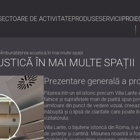
SECTOARE DE ACTIVITATE
PRODUSE
SERVICII
PROIE
C
»
Îmbunătățirea acustică în mai multe spații
STICĂ ÎN MAI MULTE SPAȚII
Prezentare generală a pro
Pășirea într-un sit istoric precum Villa Lante
falnice și suprafețele mari de piatră spun pov
uimitoare din punct de vedere vizual, creeaz
înăbușită și o lipsă de claritate care poate 
vizitatorului.
Villa Lante, o bijuterie istorică din Roma, s-
de ședințe și cantină. Misiunea noastră a fo
păstrând în același timp eleganța arhitectura