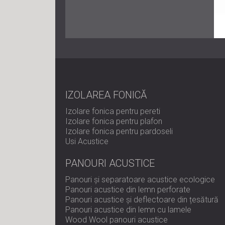
IZOLAREA FONICĂ
Izolare fonica pentru pereti
Izolare fonica pentru plafon
Izolare fonica pentru pardoseli
Usi Acustice
PANOURI ACUSTICE
Panouri și separatoare acustice ecologice
Panouri acustice din lemn perforate
Panouri acustice și deflectoare din țesătură
Panouri acustice din lemn cu lamele
Wood Wool panouri acustice