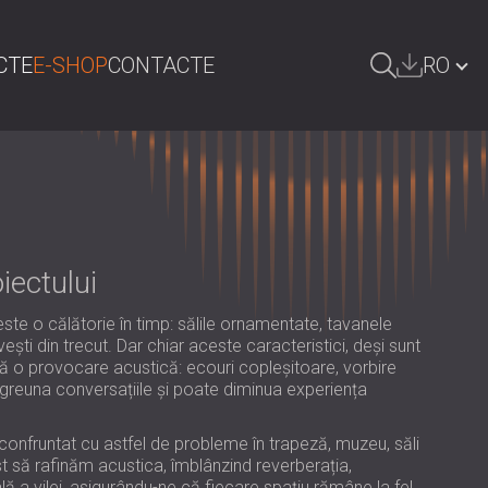
CTE
E-SHOP
CONTACTE
RO
AUTA
БЪЛГАРИЯ | BG
GREAT BRITAIN | GB
DEUTSCHLAND | DE
iectului
ÖSTERREICH | AT
SRBIJA | RS
 este o călătorie în timp: sălile ornamentate, tavanele
ești din trecut. Dar chiar aceste caracteristici, deși sunt
POLAND | PL
ă o provocare acustică: ecouri copleșitoare, vorbire
îngreuna conversațiile și poate diminua experiența
FINLAND | FI
a confruntat cu astfel de probleme în trapeză, muzeu, săli
РОССИЯ | RU
st să rafinăm acustica, îmblânzind reverberația,
lă a vilei, asigurându-ne că fiecare spațiu rămâne la fel