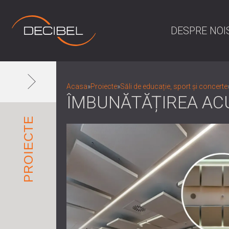
DESPRE NOI
Acasa
»
Proiecte
»
Săli de educație, sport și concerte
ÎMBUNĂTĂȚIREA ACU
PROIECTE