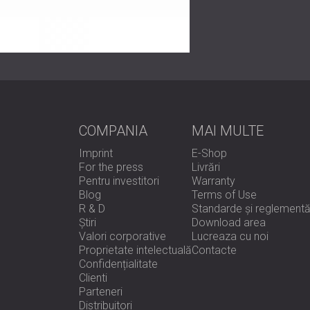
sunetului cu adaptabilitatea estetică pentru
atât pentru vizitatori, cât și pentru personal.
Contactați-ne astăzi pentru a descoperi cu
COMPANIA
MAI MULTE
Imprint
E-Shop
For the press
Livrări
Pentru investitori
Warranty
Blog
Terms of Use
R & D
Standarde și reglementă
Știri
Download area
Valori corporative
Lucreaza cu noi
Proprietate intelectuală
Contacte
Confidențialitate
Clienti
Parteneri
Distribuitori