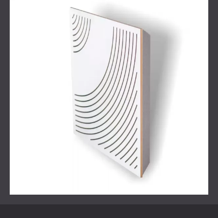
Proiectul a început cu o
consultație
pentru a înțelege
nevoile și așteptările clientului. DECIBEL a efectuat apoi
simulări acustice pentru a identifica cele mai problematice
zone din încăpere. Împreună cu clientul, echipa a selectat
materiale adecvate și a convenit să concentreze prima
fază a tratamentului pe peretele din spatele difuzoarelor.
Soluția aleasă a inclus proiectarea și instalarea panourilor
WAVO din lemn alb, care oferă atât absorbție fonică, cât și
o estetică curată. Au fost furnizate vizualizări de design
pentru a ajuta clientul să vizualizeze aspectul final.
Planurile pentru o a doua fază, tratarea tavanului și a zonei
de luat masa, au fost discutate ca pas viitor. Proiectul a
fost finalizat cu producția și instalarea precisă a panourilor
selectate.
Soluţie
DECIBEL a recomandat utilizarea