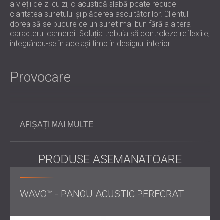
a vieții de zi cu zi, o acustică slabă poate reduce
claritatea sunetului și plăcerea ascultătorilor. Clientul
dorea să se bucure de un sunet mai bun fără a altera
caracterul camerei. Soluția trebuia să controleze reflexiile,
integrându-se în același timp în designul interior.
Provocare
Provocarea a fost îmbunătățirea acusticii unei săli de zi și
a unei sufragerii comune, fără a perturba echilibrul vizual al
AFIȘAȚI MAI MULTE
acesteia. Deoarece spațiul este folosit atât pentru
divertisment, cât și pentru viața de zi cu zi, tratamentul
trebuia să fie eficient, discret din punct de vedere vizual și
PRODUSE ASEMANATOARE
conceput pentru o extindere ușoară în viitor.
Domeniul de activitate
WAVO™ - PANOU ACUSTIC PERFORAT