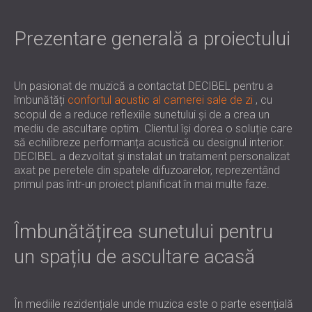
PENTRU HOTELURI
POLAND (PL)
IZOLARE FONICA & PANOURI ACUSTICE
FINLAND (FI)
Prezentare generală a proiectului
PENTRU SĂLI ȘI TEATRE
РОССИЯ (RU)
SOLUȚII DE IZOLARE FONICĂ ȘI ACUSTICĂ
USA (US)
SOUTH AFRICA (ZA)
PENTRU SPAȚII COMERCIALE
Un pasionat de muzică a contactat DECIBEL pentru a
IZOLARE FONICĂ ȘI ACUSTICĂ PENTRU
îmbunătăți
confortul acustic al camerei sale de zi
, cu
scopul de a reduce reflexiile sunetului și de a crea un
UNITĂȚI DE ÎNVĂȚĂMÂNT
mediu de ascultare optim. Clientul își dorea o soluție care
IZOLARE FONICA & PANOURI ACUSTICE
să echilibreze performanța acustică cu designul interior.
PENTRU UNITATILE DE ÎNGRIJIRE
DECIBEL a dezvoltat și instalat un tratament personalizat
axat pe peretele din spatele difuzoarelor, reprezentând
MEDICALĂ
primul pas într-un proiect planificat în mai multe faze.
SOLUȚII DE IZOLARE FONICĂ ȘI ACUSTICĂ
PENTRU SECTORUL AUDIOLOGIE
SOLUȚII DE IZOLARE FONICĂ ȘI ACUSTICĂ
Îmbunătățirea sunetului pentru
PENTRU CENTRE DE DATE
un spațiu de ascultare acasă
În mediile rezidențiale unde muzica este o parte esențială