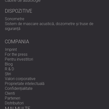
Cabine de audiologie
locuit?
DISPOZITIVE
DECIBEL oferă soluții acustice personalizate pentru
Sonometre
locuințe private, camere media și spații de locuit comune.
Sistem de mascare acustică, dozometre și truse de
Contactați echipa noastră pentru a planifica o soluție
siguranță
personalizată nevoilor dumneavoastră de sunet și design.
COMPANIA
Imprint
For the press
Pentru investitori
Blog
R & D
Știri
Valori corporative
Proprietate intelectuală
Confidențialitate
Clienti
Parteneri
Distribuitori
MAI MULTE