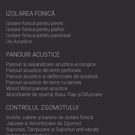
panourilor acustice WAVO din lemn
alb, alese pentru
proprietățile lor puternice de absorbție a sunetului și
IZOLAREA FONICĂ
designul minimalist și modern. Prin tratarea peretelui din
spatele difuzoarelor, prima etapă a proiectului a redus
Izolare fonica pentru pereti
semnificativ reflexiile sunetului și a îmbunătățit claritatea
Izolare fonica pentru plafon
ascultării. Abordarea modulară permite tratamente
Izolare fonica pentru pardoseli
suplimentare în viitor, fără a afecta configurația actuală.
Usi Acustice
PANOURI ACUSTICE
Rezultat
Panouri și separatoare acustice ecologice
Panouri acustice din lemn perforate
Panouri acustice și deflectoare din țesătură
Panourile acustice instalate au adus o îmbunătățire vizibilă
Panouri acustice din lemn cu lamele
a calității sunetului din camera de zi. Designul s-a aliniat
Wood Wool panouri acustice
perfect cu preferințele vizuale ale clientului, iar tratamentul
Absorbante de spumă, Bass Trap și Difuzoare
s-a integrat perfect în interiorul casei. Clientul a fost foarte
mulțumit de rezultate și și-a exprimat interesul de a
CONTROLUL ZGOMOTULUI
continua cu a doua fază pentru a îmbunătăți acustica
camerei.
Incinte, cabine și bariere de izolare fonică
Jaluzele si Amortizoare de Zgomot
Suporturi, Tampoane și Suporturi anti-vibrații
Ești gata să îmbunătățești sunetul din spațiul tău de