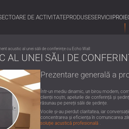
SECTOARE DE ACTIVITATE
PRODUSE
SERVICII
PROIE
C
ent acustic al unei săli de conferințe cu Echo Wall
 AL UNEI SĂLI DE CONFERI
Prezentare generală a pro
Într-un mediu dinamic, un birou modern, comu
clienții noștri, apelurile de conferință și șe
răsunau pe pereții sălii de ședințe.
Vocile și-au pierdut claritatea, iar conversați
concentrarea și eficiența în comunicarea ziln
soluție acustică profesională
.