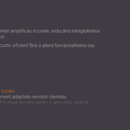
USA | US
SOUTH AFRICA | ZA
rințe amplificau ecourile, reducând inteligibilitatea
or.
stic eficient fără a altera funcționalitatea sau
 locului
ment adaptate nevoilor clientului
l în două grosimi pentru o absorbție optimă
 cu întreruperi minime