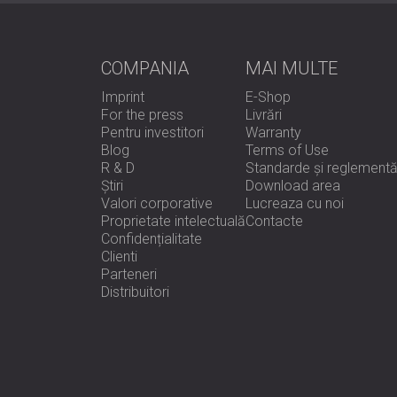
COMPANIA
MAI MULTE
Imprint
E-Shop
For the press
Livrări
Pentru investitori
Warranty
Blog
Terms of Use
R & D
Standarde și reglementă
Știri
Download area
Valori corporative
Lucreaza cu noi
Proprietate intelectuală
Contacte
Confidențialitate
Clienti
Parteneri
Distribuitori
e