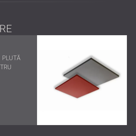
l în două grosimi diferite, asigurând absorbția eficientă
de obicei ecou în sălile de ședințe.
RE
 echilibra performanța acustică cu designul interior
 PLUTĂ
NTRU
 spațiu cu claritate și confort îmbunătățite. Ședințele și
productivitatea, cât și experiența utilizatorului.
pid de instalare și continuă să utilizeze zilnic încăperea,
sional la birou!