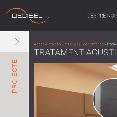
DESPRE NOI
Acasa
»
Proiecte
»
Birouri și săli de conferințe
»
Tratam
TRATAMENT ACUSTIC
PROIECTE