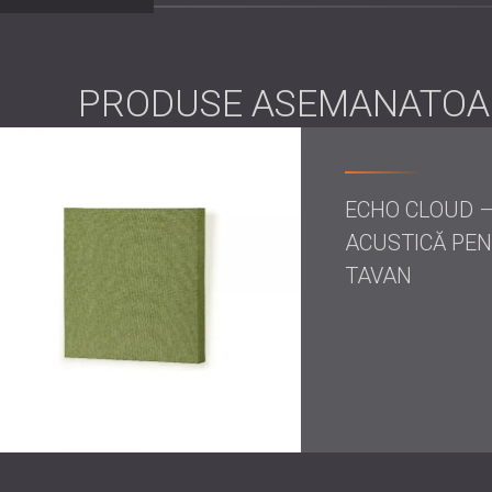
DECIBEL a instalat panouri acustice Echo Wal
a frecvențelor medii și înalte care provoacă 
PRODUSE ASEMANATOA
Panourile au fost amplasate cu grijă pentru a
existent.
Rezultat
ECHO CLOUD –
ACUSTICĂ PE
Sala de conferințe a fost transformată într-un
TAVAN
apelurile au loc acum fără ecou, sporind atât 
Clientul a fost foarte mulțumit de procesul ra
având condiții acustice îmbunătățite.
Contactați-ne
pentru tratament acustic profe