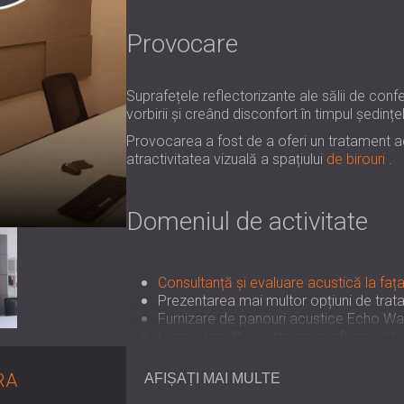
Provocare
Suprafețele reflectorizante ale sălii de confe
vorbirii și creând disconfort în timpul ședințel
Provocarea a fost de a oferi un tratament acu
atractivitatea vizuală a spațiului
de birouri
.
Domeniul de activitate
Consultanță și evaluare acustică la fața
Prezentarea mai multor opțiuni de trata
Furnizare de panouri acustice Echo Wal
Livrare rapidă și instalare profesională
RA
AFIȘAȚI MAI MULTE
Soluţie