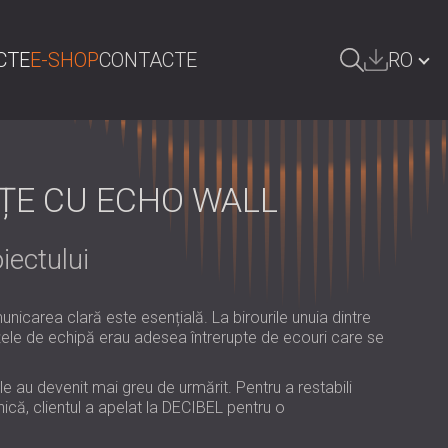
CTE
E-SHOP
CONTACTE
RO
AUTA
БЪЛГАРИЯ | BG
GREAT BRITAIN | GB
NȚE CU ECHO WALL
DEUTSCHLAND | DE
iectului
ÖSTERREICH | AT
SRBIJA | RS
nicarea clară este esențială. La birourile unuia dintre
POLAND | PL
dințele de echipă erau adesea întrerupte de ecouri care se
FINLAND | FI
ile au devenit mai greu de urmărit. Pentru a restabili
ică, clientul a apelat la DECIBEL pentru o
РОССИЯ | RU