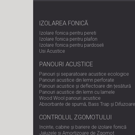
IZOLAREA FONICĂ
Izolare fonica pentru pereti
Izolare fonica pentru plafon
Izolare fonica pentru pardoseli
Usi Acustice
PANOURI ACUSTICE
Panouri și separatoare acustice ecologice
Panouri acustice din lemn perforate
Panouri acustice și deflectoare din țesătură
Panouri acustice din lemn cu lamele
Wood Wool panouri acustice
Absorbante de spumă, Bass Trap și Difuzoar
CONTROLUL ZGOMOTULUI
Incinte, cabine și bariere de izolare fonică
Jaluzele si Amortizoare de Zgomot